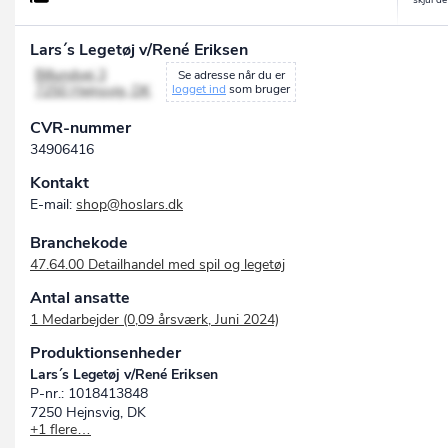
Lars´s Legetøj v/René Eriksen
Billundvej 3
Se adresse når du er
7250 Hejnsvig, DK
logget ind
som bruger
CVR-nummer
34906416
Kontakt
E-mail:
shop@hoslars.dk
Branchekode
47.64.00 Detailhandel med spil og legetøj
Antal ansatte
1 Medarbejder (0,09 årsværk, Juni 2024)
Produktionsenheder
Lars´s Legetøj v/René Eriksen
P-nr.: 1018413848
7250 Hejnsvig, DK
+1 flere…
DinLegetøjsButik