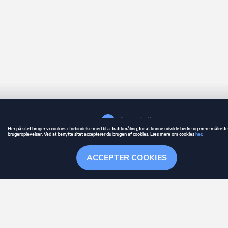
Her på sitet bruger vi cookies i forbindelse med bl.a. trafikmåling, for at kunne udvikle bedre og mere målrett
brugeroplevelser. Ved at benytte sitet accepterer du brugen af cookies. Læs mere om cookies
her
.
GUIDE
BETINGELSER
ACCEPTER COOKIES
ownr
er et registreret varemærke tilhørende ownr ApS – CVR nr.: 36 40 88 
Stationsparken 26. 2., 2600 Glostrup, info@ownr.dk
Overblik
Søgehistorik
Menu
Følg