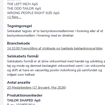
THE LEFT INCH ApS
THE ODD TAILOR ApS
WRONG PEOPLE RIGHT SIZE ApS
+1 flere…
SON OF A TAILOR ApS
Tegningsregel
Selskabet tegnes af to bestyrelsesmedlemmer i forening eller af et
bestyrelsesmedlem i forening med en direktør.
Branchekode
14.10.00 Fremstilling af strikkede og hæklede beklædningsartikler
Selskabets formål
Selskabets formål er at drive virksomhed med handel og udvikling a
tøj og mode og dermed beslægtet virksomhed samt i sin virksomh
og drift at have en væsentlig positiv indvirkning på samfundet og
miljøet som helhed.
Antal ansatte
20 Medarbejdere (17 årsværk, Maj 2026)
Produktionsenheder
TAILOR SHAPED ApS
P-nr.: 1018051814