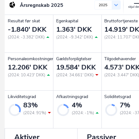
Årsregnskab
2025
2025
Resultat før skat
Egenkapital
Bruttofortjeneste
-1.840' DKK
1.363' DKK
14.919' D
(2024: -3.382' DKK)
(2024: -9.342' DKK)
(2024: 11.707' DK
Personaleomkostninger
Gældsforpligtelser
Tilgodehavender
12.206' DKK
19.584' DKK
4.573' DK
(2024: 10.423' DKK)
(2024: 34.661' DKK)
(2024: 3.447' DKK
Likviditetsgrad
Afkastningsgrad
Soliditetsgrad
83%
4%
7%
(2024: 91%)
(2024: -1%)
(2024: -3
Aktiver
Passiver