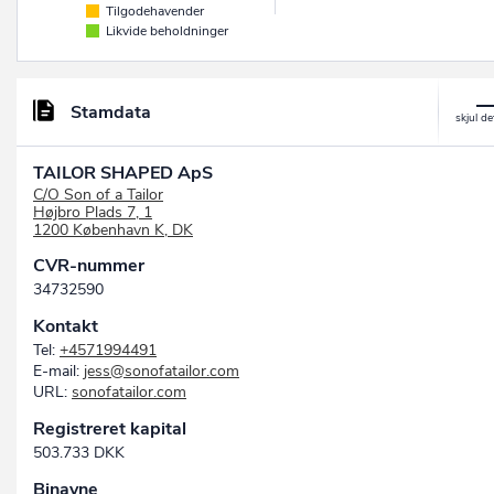
Tilgodehavender
Likvide beholdninger
Stamdata
TAILOR SHAPED ApS
C/O Son of a Tailor
Højbro Plads 7, 1
1200 København K, DK
CVR-nummer
34732590
Kontakt
Tel:
+4571994491
E-mail:
jess@sonofatailor.com
URL:
sonofatailor.com
Registreret kapital
503.733 DKK
Binavne