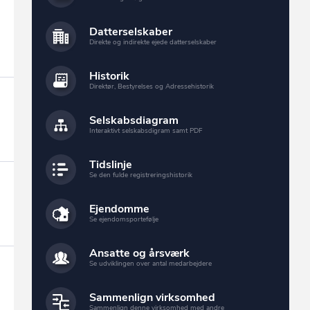
Datterselskaber
Direkte og indirekte ejede datterselskaber
Historik
Direktør, Bestyrelses og Adressehistorik
Selskabsdiagram
Interaktivt selskabsdigram samt PDF
Tidslinje
Se den fulde registreringshistorik
Ejendomme
Se ejendomsportefølje
Ansatte og årsværk
Se udviklingen over antal medarbejdere
Sammenlign virksomhed
Sammenlign denne virksomhed med andre