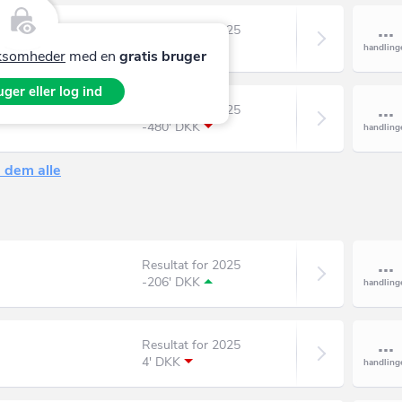
Resultat for 2025
423' DKK
irksomheder
med en
gratis bruger
ger eller log ind
Resultat for 2025
-480' DKK
 dem alle
Resultat for 2025
-206' DKK
Resultat for 2025
4' DKK