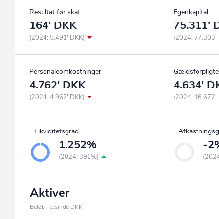
Resultat før skat
Egenkapital
164' DKK
75.311'
(2024: 5.491' DKK)
(2024: 77.303'
Personaleomkostninger
Gældsforpligte
4.762' DKK
4.634' D
(2024: 4.967' DKK)
(2024: 16.672'
Likviditetsgrad
Afkastningsg
1.252%
-2
(2024: 391%)
(202
Aktiver
Beløb i tusinde DKK