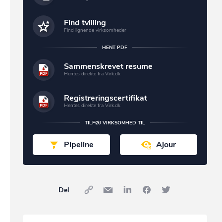
Find tvilling
Find lignende virksomheder
HENT PDF
Sammenskrevet resume
Hentes direkte fra Virk.dk
Registreringscertifikat
Hentes direkte fra Virk.dk
TILFØJ VIRKSOMHED TIL
Pipeline
Ajour
Del