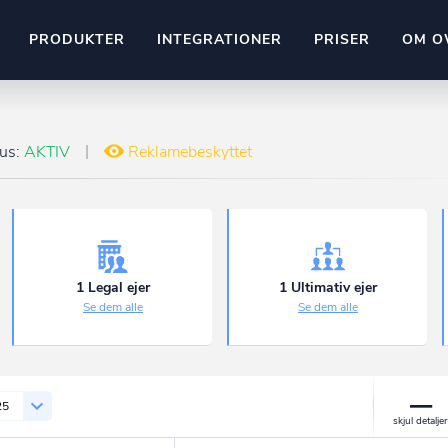
PRODUKTER
INTEGRATIONER
PRISER
OM O
Pipedrive
stem
Kommer snart
tus:
AKTIV
Reklamebeskyttet
ownr API
ompliant
Kun fantasien sætter grænsen
Mange flere på vej
Pipeline
Ajour
E-conomic
Ownr ajour goes supersonic
1 Legal ejer
1 Ultimativ ejer
Se dem alle
Se dem alle
ng
undeemner
25