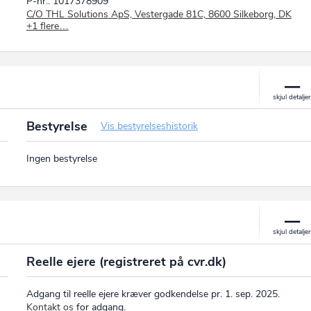
P-nr.: 1017378909
C/O THL Solutions ApS, Vestergade 81C, 8600 Silkeborg, DK
+1 flere…
THL Solutions
P-nr.: 1025213986
Vestergade 81C, 8600 Silkeborg, DK
Bestyrelse
Vis bestyrelseshistorik
Ingen bestyrelse
Reelle ejere (registreret på cvr.dk)
Adgang til reelle ejere kræver godkendelse pr. 1. sep. 2025.
Kontakt os
for adgang.