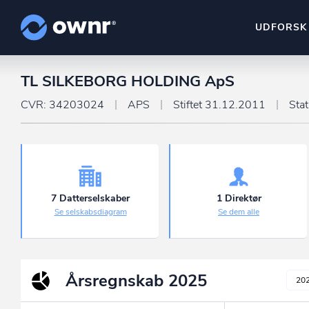
UDFORSK
TL SILKEBORG HOLDING ApS
ownr Insights
Kassevis af data sat i sy
CVR: 34203024
APS
Stiftet 31.12.2011
Sta
ownr Ajour
Hold dig opdateret og c
ownr Pipeline
Sæt strøm til dit nysalg
7 Datterselskaber
1 Direktør
Se selskabsdiagram
Se dem alle
ownr Segmenteri
Identificer salgsklare k
Årsregnskab
2025
20