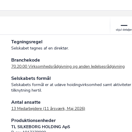
Tegningsregel
Selskabet tegnes af en direktør.
Branchekode
70.20.00 Virksomhedsrådgivning og anden ledelsesrådgivning
Selskabets formål
Selskabets formål er at udøve hoidingvirksomhed samt aktiviteter 
tilknytning hertil.
Antal ansatte
13 Medarbejdere (11 årsværk, Maj 2026)
Produktionsenheder
TL SILKEBORG HOLDING ApS