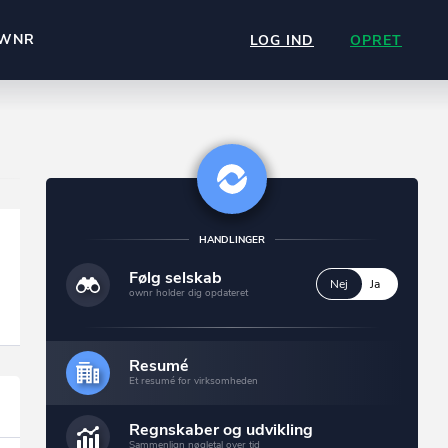
WNR
LOG IND
OPRET
HANDLINGER
Følg selskab
Nej
Ja
8 Ejendomme
ownr holder dig opdateret
Se dem alle
Resumé
Et resumé for virksomheden
Regnskaber og udvikling
Sammenlign nøgletal over tid