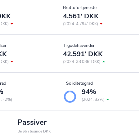
Bruttofortjeneste
 DKK
4.561' DKK
 DKK)
(2024: 4.794' DKK)
lser
Tilgodehavender
KK
42.591' DKK
 DKK)
(2024: 38.086' DKK)
rad
Soliditetsgrad
%
94%
4: -2%)
(2024: 82%)
Passiver
Beløb i tusinde DKK