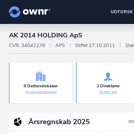
UDFORSK
AK 2014 HOLDING ApS
ownr Insights
Kassevis af data sat i sy
CVR: 34047278
APS
Stiftet 27.10.2011
Sta
ownr Ajour
Hold dig opdateret og c
ownr Pipeline
Sæt strøm til dit nysalg
9 Datterselskaber
2 Direktører
Se selskabsdiagram
Se dem alle
ownr Segmenteri
Identificer salgsklare k
Årsregnskab
2025
20