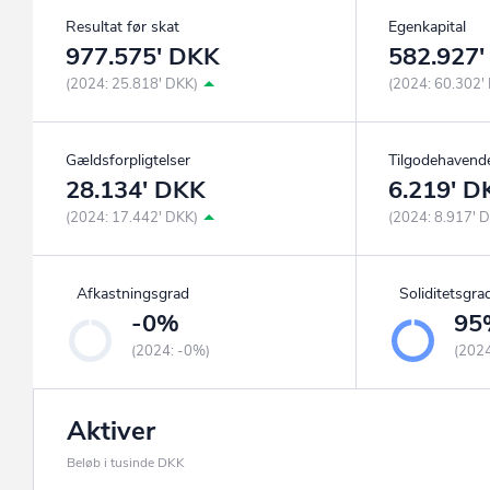
Resultat før skat
Egenkapital
977.575' DKK
582.927
(2024: 25.818' DKK)
(2024: 60.302'
Gældsforpligtelser
Tilgodehavend
28.134' DKK
6.219' D
(2024: 17.442' DKK)
(2024: 8.917' 
Afkastningsgrad
Soliditetsgra
-0%
95
(2024: -0%)
(202
Aktiver
Beløb i tusinde DKK