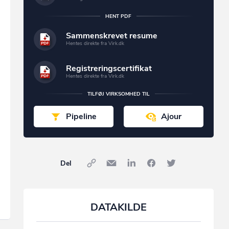
HENT PDF
Sammenskrevet resume
Hentes direkte fra Virk.dk
Registreringscertifikat
Hentes direkte fra Virk.dk
TILFØJ VIRKSOMHED TIL
Pipeline
Ajour
Del
DATAKILDE