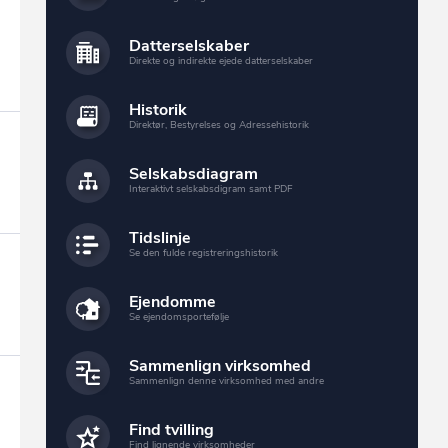
Datterselskaber
Direkte og indirekte ejede datterselskaber
Historik
Direktør, Bestyrelses og Adressehistorik
Selskabsdiagram
Interaktivt selskabsdigram samt PDF
Tidslinje
Se den fulde registreringshistorik
Ejendomme
Se ejendomsportefølje
Sammenlign virksomhed
Sammenlign denne virksomhed med andre
Find tvilling
Find lignende virksomheder