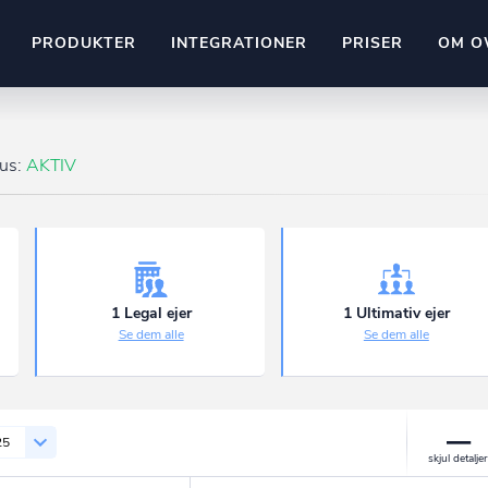
PRODUKTER
INTEGRATIONER
PRISER
OM O
Pipedrive
stem
Kommer snart
tus:
AKTIV
ownr API
ompliant
Kun fantasien sætter grænsen
Mange flere på vej
Pipeline
Ajour
E-conomic
Ownr ajour goes supersonic
1 Legal ejer
1 Ultimativ ejer
Se dem alle
Se dem alle
ng
undeemner
25