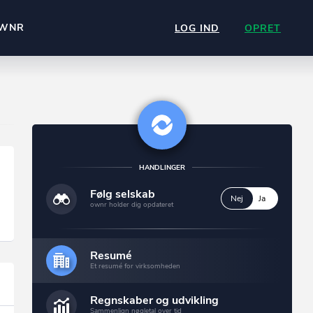
WNR
LOG IND
OPRET
HANDLINGER
Følg selskab
Nej
Ja
ownr holder dig opdateret
Resumé
Et resumé for virksomheden
Regnskaber og udvikling
Sammenlign nøgletal over tid