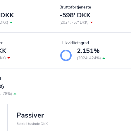
Bruttofortjeneste
' DKK
-598' DKK
 DKK)
(2024: -57' DKK)
er
Likviditetsgrad
KK
2.151%
DKK)
(2024: 424%)
d
%
4: 78%)
Passiver
Beløb i tusinde DKK