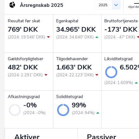
Årsregnskab
2025
2025
Resultat før skat
Egenkapital
Bruttofortjeneste
769' DKK
34.965' DKK
-173' DKK
(2024: 19.546' DKK)
(2024: 34.640' DKK)
(2024: -47' DKK)
Gældsforpligtelser
Tilgodehavender
Likviditetsgrad
482' DKK
1.663' DKK
6.50
(2024: 2.291' DKK)
(2024: 22.123' DKK)
(2024: 1.609%)
Afkastningsgrad
Soliditetsgrad
-0%
99%
(2024: -0%)
(2024: 94%)
Aktiver
Passiver