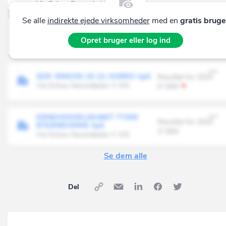
Via Schou Secondaries V A/S
Se alle
indirekte ejede virksomheder
med en
gratis bruge
EJENDOMSSELSKABET
Resultat for 2025
AUSTRASSE, DUISBURG ApS
Opret bruger eller log ind
4' DKK
Via Schou Secondaries V A/S
SDR. RINGVEJ 10-12, HOBRO ApS
Resultat for 2025
Via Schou Secondaries V A/S
0' DKK
EJENDOMSSELSKABET TYSKE
Resultat for 2025
BYEJENDOMME ApS
3' DKK
Via Schou Secondaries V A/S
Se dem alle
Del