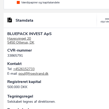
Værdipapirer og kapitalandele
Stamdata
BLUEPACK INVEST ApS
Havesvinget 20
5450 Otterup, DK
CVR-nummer
33865791
Kontakt
Tel:
+4526152733
E-mail:
poul@froestrand.dk
Registreret kapital
500.000 DKK
Tegningsregel
Selskabet tegnes af direktionen.