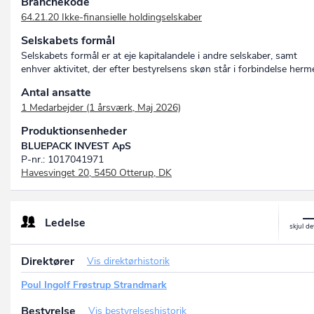
Branchekode
64.21.20 Ikke-finansielle holdingselskaber
Selskabets formål
Selskabets formål er at eje kapitalandele i andre selskaber, samt
enhver aktivitet, der efter bestyrelsens skøn står i forbindelse herm
Antal ansatte
1 Medarbejder (1 årsværk, Maj 2026)
Produktionsenheder
BLUEPACK INVEST ApS
P-nr.: 1017041971
Havesvinget 20, 5450 Otterup, DK
Ledelse
Direktører
Vis direktørhistorik
Poul Ingolf Frøstrup Strandmark
Bestyrelse
Vis bestyrelseshistorik