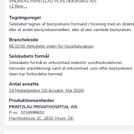
ANDREAS PRINTZLAU PLASTIKKIRURGI A/S
+2 flere…
A.P. PLASTIKKIRURGI A/S
A.P.P. A/S
Tegningsregel
Selskabet tegnes af bestyrelsens formand i forening med en direktø
eller et andet bestyrelsesmedlem, eller af den samlede bestyrelsen.
Branchekode
86.10.00 Aktiviteter inden for hospitalsvæsen
Selskabets formål
Selskabets formål er virksomhed indenfor sundhedssektoren,
herunder plastikkirurgi samt al virksomhed, som efter bestyrelsens
skøn har forbindelse hermed.
Antal ansatte
24 Medarbejdere (10 årsværk, Maj 2026)
Produktionsenheder
PRINTZLAU PRIVATHOSPITAL A/S
P-nr.: 1016998652
Hjortholmsvej 2C, 2830 Virum, DK