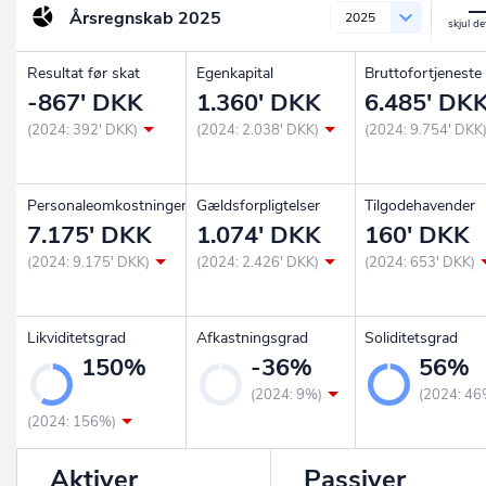
Årsregnskab
2025
2025
Resultat før skat
Egenkapital
Bruttofortjeneste
-867' DKK
1.360' DKK
6.485' DK
(2024: 392' DKK)
(2024: 2.038' DKK)
(2024: 9.754' DKK
Personaleomkostninger
Gældsforpligtelser
Tilgodehavender
7.175' DKK
1.074' DKK
160' DKK
(2024: 9.175' DKK)
(2024: 2.426' DKK)
(2024: 653' DKK)
Likviditetsgrad
Afkastningsgrad
Soliditetsgrad
150%
-36%
56%
(2024: 9%)
(2024: 46
(2024: 156%)
Aktiver
Passiver