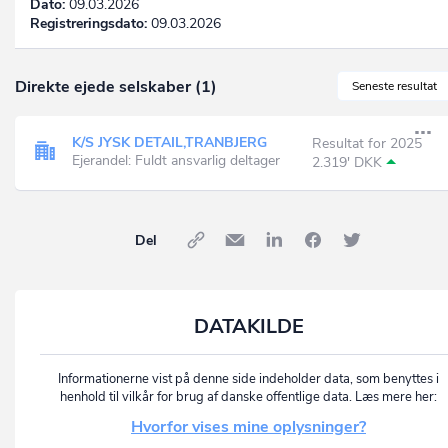
Dato:
09.03.2026
Registreringsdato:
09.03.2026
Direkte ejede selskaber (1)
Seneste resultat
K/S JYSK DETAIL,TRANBJERG
Resultat for 2025
Ejerandel: Fuldt ansvarlig deltager
2.319' DKK
Del
DATAKILDE
Informationerne vist på denne side indeholder data, som benyttes i
henhold til vilkår for brug af danske offentlige data. Læs mere her:
Hvorfor vises mine oplysninger?