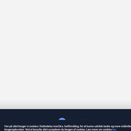
Her på sitet bruger vi cookies i forbindelse med bl.a. trafikmåling, for at kunne udvikle bedre og mere målrett
brugeroplevelser. Ved at benytte sitet accepterer du brugen af cookies. Læs mere om cookies
her
.