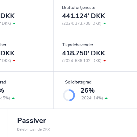
Bruttofortjeneste
' DKK
441.124' DKK
' DKK)
(2024: 373.705' DKK)
lser
Tilgodehavender
' DKK
418.750' DKK
' DKK)
(2024: 636.102' DKK)
rad
Soliditetsgrad
%
26%
4: 5%)
(2024: 14%)
Passiver
Beløb i tusinde DKK