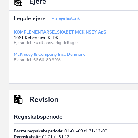
Ejere
Legale ejere
Vis ejerhistorik
KOMPLEMENTARSELSKABET MCKINSEY ApS
1061 København K, DK
Ejerandel: Fuldt ansvarlig deltager
McKinsey & Company Inc., Denmark
Ejerandel: 66.66-89.99%
Revision
Regnskabsperiode
Første regnskabsperiode:
01-01-09 til 31-12-09
Regnskabsår:
01.01 til 31.12