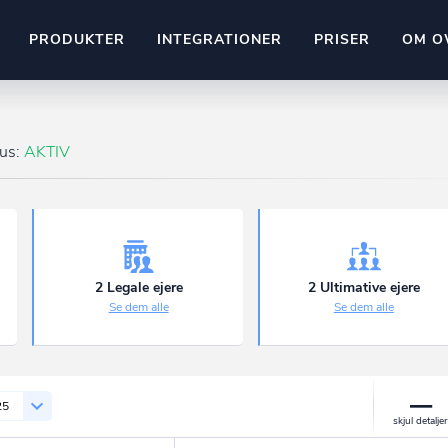
PRODUKTER
INTEGRATIONER
PRISER
OM O
Pipedrive
stem
Kommer snart
tus:
AKTIV
ownr API
ompliant
Kun fantasien sætter grænsen
Mange flere på vej
Pipeline
Ajour
E-conomic
Ownr ajour goes supersonic
2 Legale ejere
2 Ultimative ejere
Se dem alle
Se dem alle
ng
undeemner
25