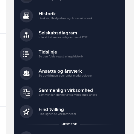
Historik
Direktør, Bestyrelses og Adressehistorik
Selskabsdiagram
Interaktivt selskabsdigram samt PDF
Tidslinje
Se den fulde registreringshistorik
Ansatte og årsværk
Se udviklingen over antal medarbejdere
Sammenlign virksomhed
Sammenlign denne virksomhed med andre
Find tvilling
Find lignende virksomheder
HENT PDF