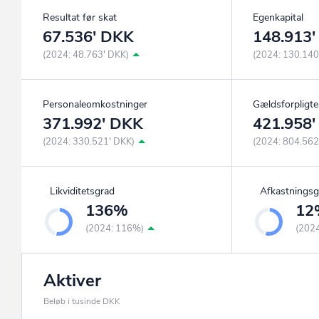
Resultat før skat
Egenkapital
67.536' DKK
148.913
(2024: 48.763' DKK)
(2024: 130.140
Personaleomkostninger
Gældsforpligte
371.992' DKK
421.958
(2024: 330.521' DKK)
(2024: 804.562
Likviditetsgrad
Afkastningsg
136%
12
(2024: 116%)
(202
Aktiver
Beløb i tusinde DKK