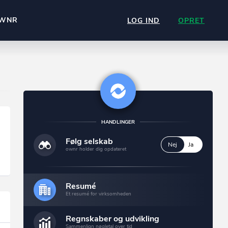
WNR
LOG IND
OPRET
HANDLINGER
Følg selskab
Nej
Ja
ownr holder dig opdateret
Resumé
Et resumé for virksomheden
Regnskaber og udvikling
Sammenlign nøgletal over tid