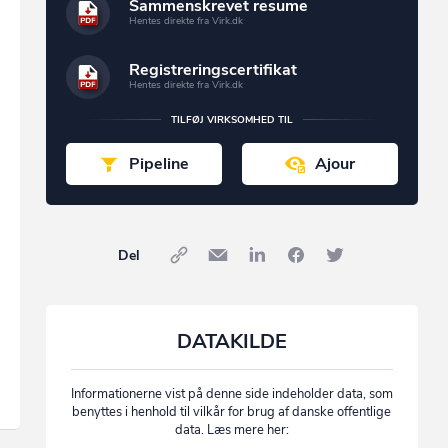
Sammenskrevet resume
Hentes direkte fra Virk.dk
Registreringscertifikat
Hentes direkte fra Virk.dk
TILFØJ VIRKSOMHED TIL
Pipeline
Ajour
Del
DATAKILDE
Informationerne vist på denne side indeholder data, som
benyttes i henhold til vilkår for brug af danske offentlige
data. Læs mere her: