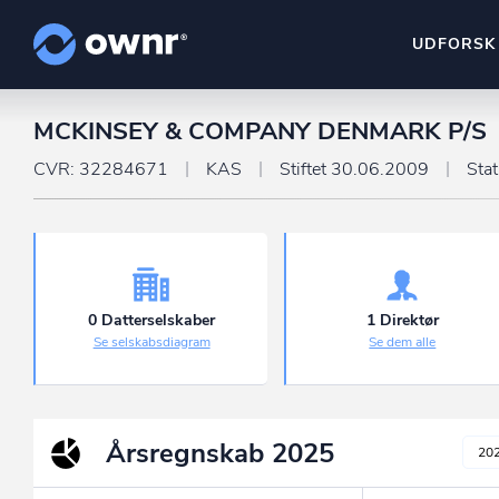
UDFORSK
MCKINSEY & COMPANY DENMARK P/S
ownr Insights
Kassevis af data sat i sy
CVR: 32284671
KAS
Stiftet 30.06.2009
Sta
ownr Ajour
Hold dig opdateret og c
ownr Pipeline
Sæt strøm til dit nysalg
0 Datterselskaber
1 Direktør
Se selskabsdiagram
Se dem alle
ownr Segmenteri
Identificer salgsklare k
Årsregnskab
2025
20