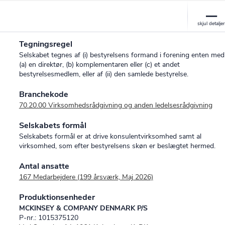
Tegningsregel
Selskabet tegnes af (i) bestyrelsens formand i forening enten med
(a) en direktør, (b) komplementaren eller (c) et andet
bestyrelsesmedlem, eller af (ii) den samlede bestyrelse.
Branchekode
70.20.00 Virksomhedsrådgivning og anden ledelsesrådgivning
Selskabets formål
Selskabets formål er at drive konsulentvirksomhed samt al
virksomhed, som efter bestyrelsens skøn er beslægtet hermed.
Antal ansatte
167 Medarbejdere (199 årsværk, Maj 2026)
Produktionsenheder
MCKINSEY & COMPANY DENMARK P/S
P-nr.: 1015375120