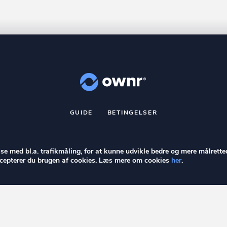
GUIDE
BETINGELSER
nr
er et registreret varemærke tilhørende ownr ApS – CVR nr.: 36 40 8
Stationsparken 26. 2., 2600 Glostrup, info@ownr.dk
else med bl.a. trafikmåling, for at kunne udvikle bedre og mere målrette
accepterer du brugen af cookies. Læs mere om cookies
her
.