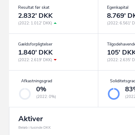
Resultat før skat
Egenkapital
2.832' DKK
8.769' D
(2022: 1.012' DKK)
(2022: 6.561' 
Gældsforpligtelser
Tilgodehavend
1.840' DKK
105' DK
(2022: 2.619' DKK)
(2022: 2.635' 
Afkastningsgrad
Soliditetsgra
0%
83
(2022: 0%)
(202
Aktiver
Beløb i tusinde DKK