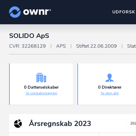
UDFORSK
SOLIDO ApS
ownr Insights
Kassevis af data sat i sy
CVR: 32268129
APS
Stiftet 22.06.2009
Sta
ownr Ajour
Hold dig opdateret og c
ownr Pipeline
Sæt strøm til dit nysalg
0 Datterselskaber
0 Direktører
Se selskabsdiagram
Se dem alle
ownr Segmenteri
Identificer salgsklare k
Årsregnskab
2023
20