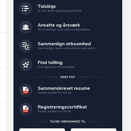
Tidslinje
Se den fulde registreringshistorik
Ansatte og årsværk
Se udviklingen over antal medarbejdere
Sammenlign virksomhed
Sammenlign denne virksomhed med andre
Find tvilling
Find lignende virksomheder
HENT PDF
Sammenskrevet resume
Hentes direkte fra Virk.dk
Registreringscertifikat
Hentes direkte fra Virk.dk
TILFØJ VIRKSOMHED TIL