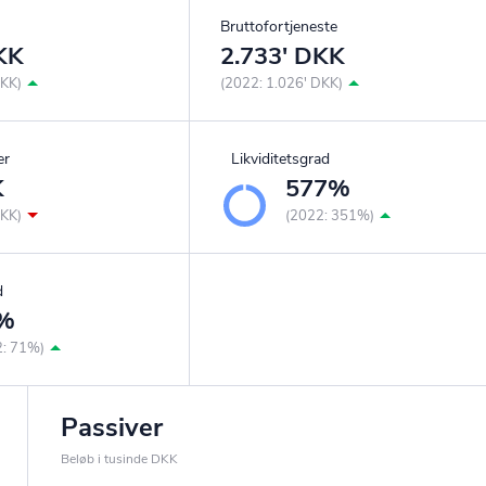
Bruttofortjeneste
KK
2.733' DKK
DKK)
(2022: 1.026' DKK)
er
Likviditetsgrad
K
577%
DKK)
(2022: 351%)
d
%
2: 71%)
Passiver
Beløb i tusinde DKK