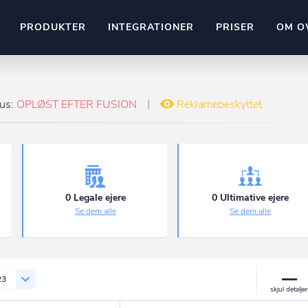
PRODUKTER
INTEGRATIONER
PRISER
OM O
Pipedrive
stem
Kommer snart
tus:
OPLØST EFTER FUSION
Reklamebeskyttet
ownr API
ompliant
Kun fantasien sætter grænsen
Mange flere på vej
Pipeline
Ajour
E-conomic
Ownr ajour goes supersonic
0 Legale ejere
0 Ultimative ejere
Se dem alle
Se dem alle
ng
undeemner
23