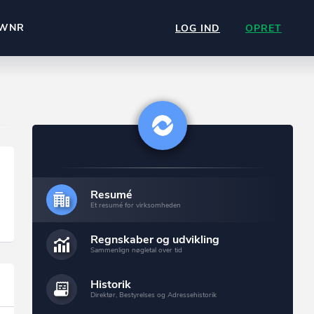
WNR
LOG IND
OPRET
Resumé
Et resumé for virksomheden
Regnskaber og udvikling
Sammenlign nøgletal over tid
Historik
Direktør, Bestyrelses og Adressehistorik