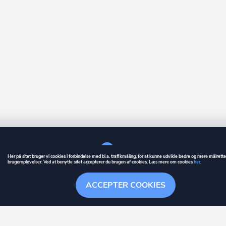
Her på sitet bruger vi cookies i forbindelse med bl.a. trafikmåling, for at kunne udvikle bedre og mere målrett
brugeroplevelser. Ved at benytte sitet accepterer du brugen af cookies. Læs mere om cookies
her
.
GUIDE
BETINGELSER
ACCEPTER COOKIES
ownr
er et registreret varemærke tilhørende ownr ApS – CVR nr.: 36 40 88 
Stationsparken 26. 2., 2600 Glostrup, info@ownr.dk
Overblik
Søgehistorik
Menu
Følg