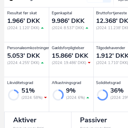
Resultat før skat
Egenkapital
Bruttofortjeneste
1.966' DKK
9.986' DKK
12.368' D
(2024: 1.120' DKK)
(2024: 8.537' DKK)
(2024: 11.238' DK
Personaleomkostninger
Gældsforpligtelser
Tilgodehavender
5.053' DKK
15.866' DKK
1.912' DK
(2024: 4.255' DKK)
(2024: 19.486' DKK)
(2024: 1.710' DKK
Likviditetsgrad
Afkastningsgrad
Soliditetsgrad
51%
9%
36%
(2024: 58%)
(2024: 6%)
(2024: 29
Aktiver
Passiver