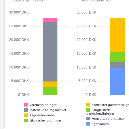
Beløb i tusinde DKK
Beløb i tusinde DKK
Varebeholdninger
Kortfristet gældsforpligt
Materielle anlægsaktiver
Langfristede
gældsforpligtelser
Tilgodehavender
Hensatte forpligtelser
Likvide beholdninger
Egenkapital