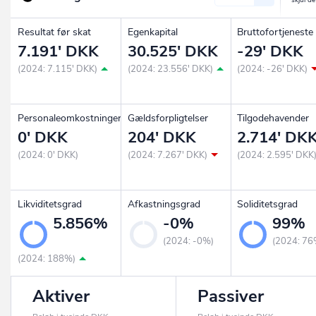
Resultat før skat
Egenkapital
Bruttofortjeneste
7.191' DKK
30.525' DKK
-29' DKK
(2024: 7.115' DKK)
(2024: 23.556' DKK)
(2024: -26' DKK)
Personaleomkostninger
Gældsforpligtelser
Tilgodehavender
0' DKK
204' DKK
2.714' DK
(2024: 0' DKK)
(2024: 7.267' DKK)
(2024: 2.595' DKK
Likviditetsgrad
Afkastningsgrad
Soliditetsgrad
5.856%
-0%
99%
(2024: -0%)
(2024: 76
(2024: 188%)
Aktiver
Passiver