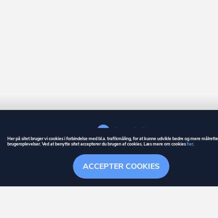
Her på sitet bruger vi cookies i forbindelse med bl.a. trafikmåling, for at kunne udvikle bedre og mere målrett
brugeroplevelser. Ved at benytte sitet accepterer du brugen af cookies. Læs mere om cookies
her
.
GUIDE
BETINGELSER
ACCEPTER COOKIES
ownr
er et registreret varemærke tilhørende ownr ApS – CVR nr.: 36 40 88 
Stationsparken 26. 2., 2600 Glostrup, info@ownr.dk
Overblik
Søgehistorik
Menu
Følg