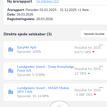
Ny årsrapport
Se tidslinje (21)
Årsrapport:
Perioden 01.01.2025 - 31.12.2025 +1 flere…
Dato:
26.03.2026
Registreringsdato:
26.03.2026
Direkte ejede selskaber (3)
Seneste resultat
EasyMe ApS
Resultat for 2025
Ejerandel: 100%
9.071' DKK
Lundgreens Invest - Deep Knowledge
Resultat for 2025
Fond A/S
22' DKK
Ejerandel: 5-9.99%
Lundgreens Invest - MASH Makes
Resultat for 2025
SPV I A/S
-4.396' DKK
Ejerandel: 10-14.99%