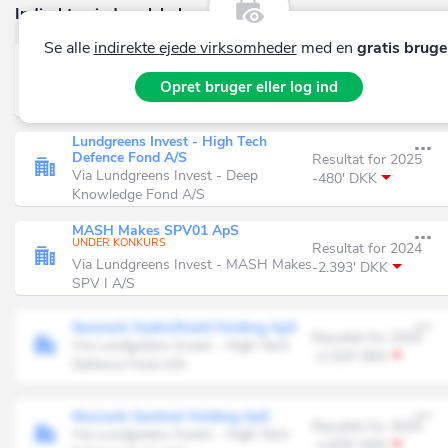
Indirekte ejede selskaber (25)
Se alle
indirekte ejede virksomheder
med en
gratis bruge
AIRbyNATURE ApS
Resultat for 2025
Via Lundgreens Invest - Deep
Opret bruger eller log ind
98' DKK
Knowledge Fond A/S
Lundgreens Invest - High Tech
Defence Fond A/S
Resultat for 2025
Via Lundgreens Invest - Deep
-480' DKK
Knowledge Fond A/S
MASH Makes SPV01 ApS
UNDER KONKURS
Resultat for 2024
Via Lundgreens Invest - MASH Makes
-2.393' DKK
SPV I A/S
Normark HydroShield Holding ApS
Resultat for 2025
Via Lundgreens Invest - High Tech
-2.324' DKK
Defence Fond A/S
Normark Sentinel Holding ApS
Resultat for 2025
Via Lundgreens Invest - High Tech
-1.876' DKK