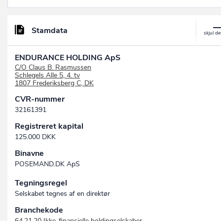
Stamdata
ENDURANCE HOLDING ApS
C/O Claus B. Rasmussen
Schlegels Alle 5, 4. tv
1807 Frederiksberg C, DK
CVR-nummer
32161391
Registreret kapital
125.000 DKK
Binavne
POSEMAND.DK ApS
Tegningsregel
Selskabet tegnes af en direktør
Branchekode
64.21.20 Ikke-finansielle holdingselskaber