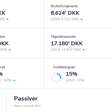
Bruttofortjeneste
KK
8.624' DKK
DKK)
(2024: 5.731' DKK)
lser
Tilgodehavender
 DKK
17.180' DKK
 DKK)
(2024: 14.920' DKK)
rad
Soliditetsgrad
%
15%
4: -16%)
(2024: 15%)
Passiver
Beløb i tusinde DKK