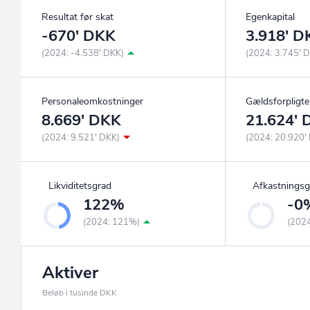
Resultat før skat
Egenkapital
-670' DKK
3.918' D
(2024: -4.538' DKK)
(2024: 3.745' 
Personaleomkostninger
Gældsforpligte
8.669' DKK
21.624'
(2024: 9.521' DKK)
(2024: 20.920'
Likviditetsgrad
Afkastningsg
122%
-0
(2024: 121%)
(202
Aktiver
Beløb i tusinde DKK