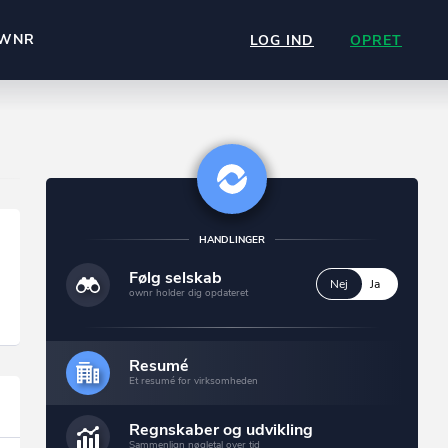
WNR
LOG IND
OPRET
HANDLINGER
Følg selskab
Nej
Ja
ownr holder dig opdateret
Resumé
Et resumé for virksomheden
Regnskaber og udvikling
Sammenlign nøgletal over tid