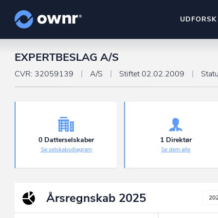
UDFORSK
EXPERTBESLAG A/S
ownr Insights
Kassevis af data sat i sy
CVR: 32059139
A/S
Stiftet 02.02.2009
Stat
ownr Ajour
Hold dig opdateret og c
ownr Pipeline
Sæt strøm til dit nysalg
0 Datterselskaber
1 Direktør
Se selskabsdiagram
Se dem alle
ownr Segmenteri
Identificer salgsklare k
Årsregnskab
2025
20