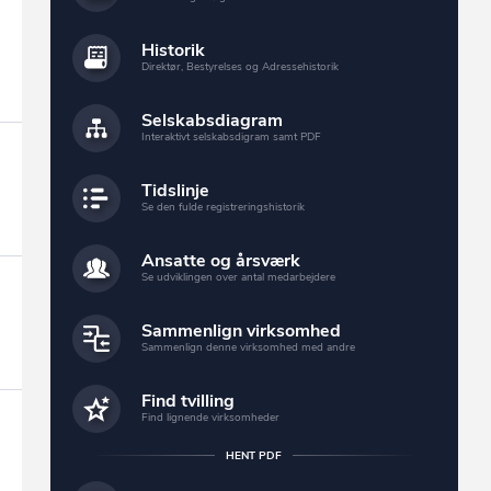
Historik
Direktør, Bestyrelses og Adressehistorik
Selskabsdiagram
Interaktivt selskabsdigram samt PDF
Tidslinje
Se den fulde registreringshistorik
Ansatte og årsværk
Se udviklingen over antal medarbejdere
Sammenlign virksomhed
Sammenlign denne virksomhed med andre
Find tvilling
Find lignende virksomheder
HENT PDF