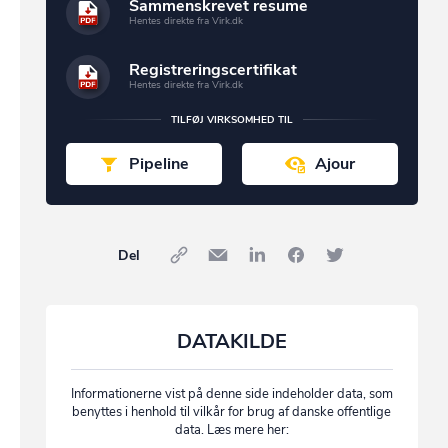
Sammenskrevet resume
Hentes direkte fra Virk.dk
Registreringscertifikat
Hentes direkte fra Virk.dk
TILFØJ VIRKSOMHED TIL
Pipeline
Ajour
Del
DATAKILDE
Informationerne vist på denne side indeholder data, som
benyttes i henhold til vilkår for brug af danske offentlige
data. Læs mere her: