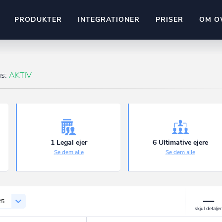
PRODUKTER
INTEGRATIONER
PRISER
OM O
Pipedrive
stem
Kommer snart
us:
AKTIV
ownr API
ompliant
Kun fantasien sætter grænsen
Mange flere på vej
Pipeline
Ajour
E-conomic
Ownr ajour goes supersonic
1 Legal ejer
6 Ultimative ejere
Se dem alle
Se dem alle
ng
undeemner
25