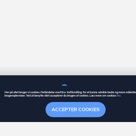
Her på sitet bruger vi cookies i forbindelse med bl.a. trafikmåling, for at kunne udvikle bedre og mere målrett
brugeroplevelser. Ved at benytte sitet accepterer du brugen af cookies. Læs mere om cookies
her
.
GUIDE
BETINGELSER
ACCEPTER COOKIES
ownr
er et registreret varemærke tilhørende ownr ApS – CVR nr.: 36 40 88 
Overblik
Søgehistorik
Menu
Følge
Stationsparken 26. 2., 2600 Glostrup, info@ownr.dk