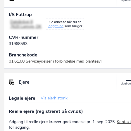
I/S Futtrup
Dalgårdvej 8
Se adresse når du er
7620 Lemvig, DK
logget ind
som bruger
CVR-nummer
31968593
Branchekode
01.61.00 Serviceydelser i forbindelse med planteavl
Ejere
Legale ejere
Vis ejerhistorik
Reelle ejere (registreret på cvr.dk)
Adgang til reelle ejere kræver godkendelse pr. 1. sep. 2025.
Kontakt
for adgang.