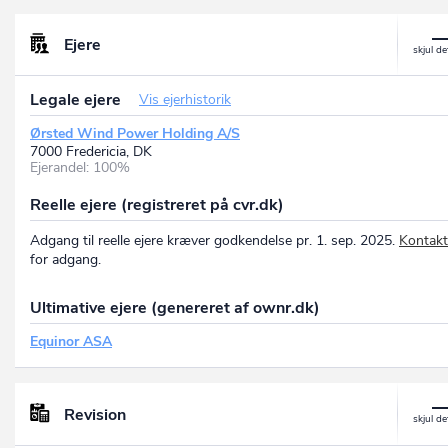
Enstedværket
P-nr.: 1017586757
Flensborgvej 185, 6200 Aabenraa, DK
Ejere
Aalborg Office
P-nr.: 1021582278
Legale ejere
Lauritzens Plads 1, 9000 Aalborg, DK
Vis ejerhistorik
Virum
Ørsted Wind Power Holding A/S
P-nr.: 1023749455
7000 Fredericia, DK
Teknikerbyen 25, 2830 Virum, DK
Ejerandel: 100%
Nysted Havmøllepark
P-nr.: 1017586781
Reelle ejere (registreret på cvr.dk)
Havnegade 1, 4874 Gedser, DK
Anholt site
Adgang til reelle ejere kræver godkendelse pr. 1. sep. 2025.
Kontakt
P-nr.: 1017587001
for adgang.
Nordre Kajgade 13, 8500 Grenaa, DK
Esbjergværket
Ultimative ejere (genereret af ownr.dk)
P-nr.: 1017586900
Amerikavej 7, 6700 Esbjerg, DK
Equinor ASA
Revision