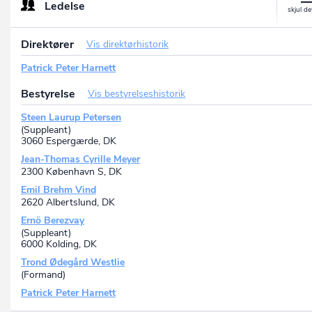
Ledelse
P-nr.: 1018341103
Cargovej 10, 4840 Nørre Alslev, DK
Bellahøj
Direktører
Vis direktørhistorik
P-nr.: 1023749463
Hulgårdsvej 133, 2400 København NV, DK
Patrick Peter Harnett
Ørsted Wind Power A/S
P-nr.: 1014876517
Bestyrelse
Vis bestyrelseshistorik
C/O Ørsted A/S, Kraftværksvej 53, 7000 Fredericia, DK
Horns Rev2
Steen Laurup Petersen
P-nr.: 1017586870
(Suppleant)
3060 Espergærde, DK
Fiskerihavnsgade 8, 6700 Esbjerg, DK
Gentofte
Jean-Thomas Cyrille Meyer
P-nr.: 1017586889
2300 København S, DK
Nesa Allé 1, 2820 Gentofte, DK
Emil Brehm Vind
Esbjerg Centralized Main Component Warehouse
2620 Albertslund, DK
P-nr.: 1026197933
Ernö Berezvay
Dokvej 1B, 6700 Esbjerg, DK
(Suppleant)
Avedøreværekt
6000 Kolding, DK
P-nr.: 1017586919
Hammerholmen 50, 2650 Hvidovre, DK
Trond Ødegård Westlie
(Formand)
Kyndbyværket
P-nr.: 1017586862
Patrick Peter Harnett
Kyndbyvej 90, 3630 Jægerspris, DK