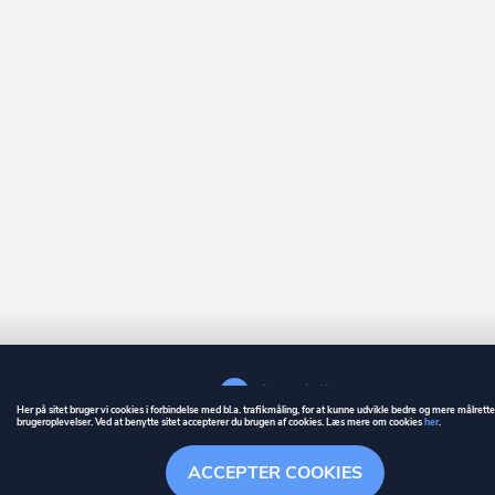
Her på sitet bruger vi cookies i forbindelse med bl.a. trafikmåling, for at kunne udvikle bedre og mere målrett
brugeroplevelser. Ved at benytte sitet accepterer du brugen af cookies. Læs mere om cookies
her
.
GUIDE
BETINGELSER
ACCEPTER COOKIES
ownr
er et registreret varemærke tilhørende ownr ApS – CVR nr.: 36 40 88 