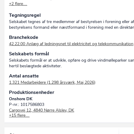
+2 flere…
DONG ENERGY NEARSHORELAB, FREDERIKSHAVN A/S
NEARSHORELAB, FREDERIKSHAVN A/S
Tegningsregel
Selskabet tegnes af tre medlemmer af bestyrelsen i forening eller a
bestyrelsens formand eller næstformand i forening med en direktør
Branchekode
42.22.00 Anlæg af ledningsnet til elektricitet og telekommunikation
Selskabets formål
Selskabets formål er at udvikle, opføre og drive vindmølleparker sa
hertil beslægtede aktiviteter.
Antal ansatte
1.321 Medarbejdere (1.298 årsværk, Maj 2026)
Produktionsenheder
Onshore DK
P-nr.: 1017586803
Cargovej 12, 4840 Nørre Alslev, DK
+15 flere…
Asnæsværket
P-nr.: 1017586927
Asnæsvej 16, 4400 Kalundborg, DK
Masnedø