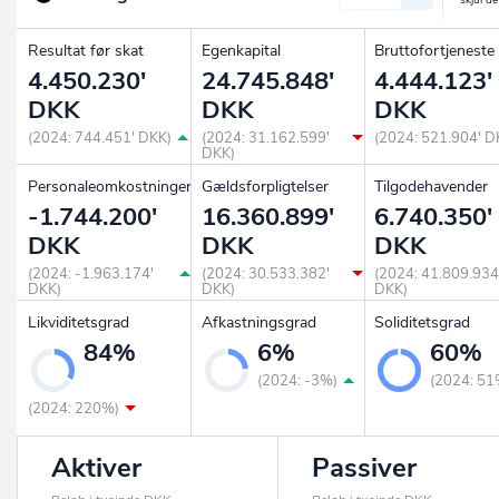
Resultat før skat
Egenkapital
Bruttofortjeneste
4.450.230'
24.745.848'
4.444.123'
DKK
DKK
DKK
(2024: 744.451' DKK)
(2024: 31.162.599'
(2024: 521.904' D
DKK)
Personaleomkostninger
Gældsforpligtelser
Tilgodehavender
-1.744.200'
16.360.899'
6.740.350'
DKK
DKK
DKK
(2024: -1.963.174'
(2024: 30.533.382'
(2024: 41.809.934
DKK)
DKK)
DKK)
Likviditetsgrad
Afkastningsgrad
Soliditetsgrad
84%
6%
60%
(2024: -3%)
(2024: 51
(2024: 220%)
Aktiver
Passiver