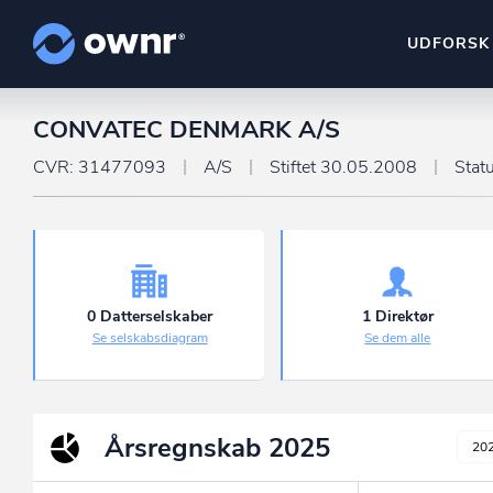
UDFORSK
CONVATEC DENMARK A/S
ownr Insights
Kassevis af data sat i sy
CVR: 31477093
A/S
Stiftet 30.05.2008
Stat
ownr Ajour
Hold dig opdateret og c
ownr Pipeline
Sæt strøm til dit nysalg
0 Datterselskaber
1 Direktør
Se selskabsdiagram
Se dem alle
ownr Segmenteri
Identificer salgsklare k
Årsregnskab
2025
20