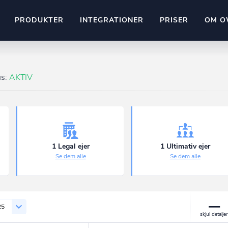
PRODUKTER
INTEGRATIONER
PRISER
OM O
Pipedrive
stem
Kommer snart
us:
AKTIV
ownr API
ompliant
Kun fantasien sætter grænsen
Mange flere på vej
Pipeline
Ajour
E-conomic
Ownr ajour goes supersonic
1 Legal ejer
1 Ultimativ ejer
Se dem alle
Se dem alle
ng
undeemner
25