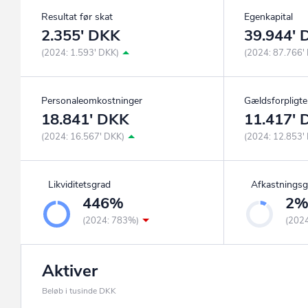
Resultat før skat
Egenkapital
2.355' DKK
39.944'
(2024: 1.593' DKK)
(2024: 87.766'
Personaleomkostninger
Gældsforpligte
18.841' DKK
11.417'
(2024: 16.567' DKK)
(2024: 12.853'
Likviditetsgrad
Afkastningsg
446%
2
(2024: 783%)
(202
Aktiver
Beløb i tusinde DKK