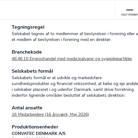
Tegningsregel
Selskabet tegnes af to medlemmer af bestyrelsen i forening eller a
et medlem af bestyrelsen i forening med en direktør.
Branchekode
46.46.10 Engroshandel med medicinalvarer og sygeplejeartikler
Selskabets formål
Selskabets formål er at udvikle og markedsføre
sundhedsprodukter og financiel virksomhed, at købe og eje andel
i selskaber placeret i og udenfor Danmark, samt drive forretning
indenfor lignende områder besluttet af selskabets direktion.
Antal ansatte
16 Medarbejdere (16 årsværk, Maj 2026)
Produktionsenheder
CONVATEC DENMARK A/S