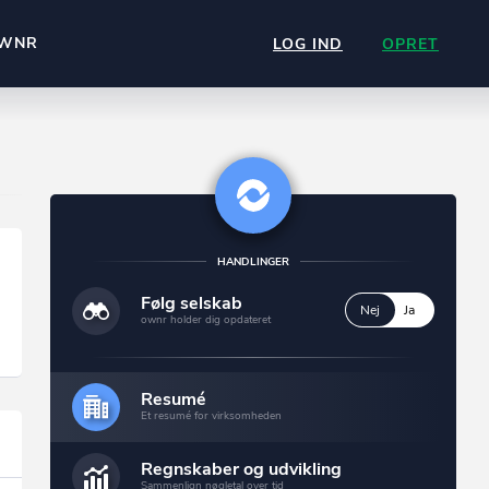
WNR
LOG IND
OPRET
HANDLINGER
Følg selskab
Nej
Ja
ownr holder dig opdateret
Resumé
Et resumé for virksomheden
Regnskaber og udvikling
Sammenlign nøgletal over tid