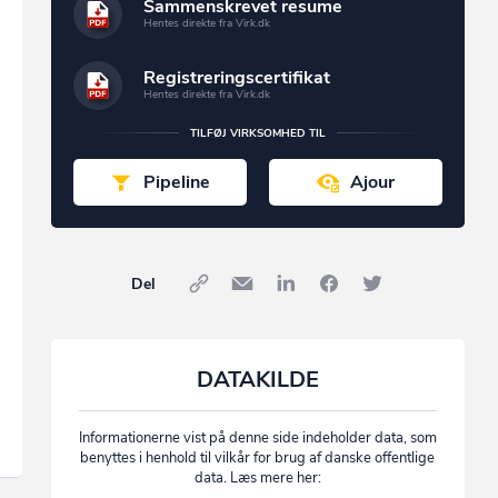
Sammenskrevet resume
Hentes direkte fra Virk.dk
Registreringscertifikat
Hentes direkte fra Virk.dk
TILFØJ VIRKSOMHED TIL
Pipeline
Ajour
Del
DATAKILDE
Informationerne vist på denne side indeholder data, som
benyttes i henhold til vilkår for brug af danske offentlige
data. Læs mere her: