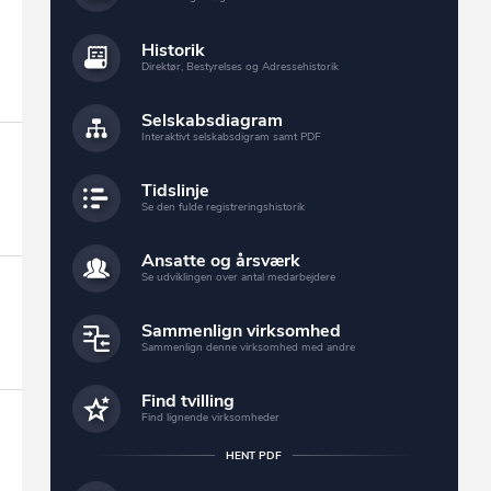
Historik
Direktør, Bestyrelses og Adressehistorik
Selskabsdiagram
Interaktivt selskabsdigram samt PDF
Tidslinje
Se den fulde registreringshistorik
Ansatte og årsværk
Se udviklingen over antal medarbejdere
Sammenlign virksomhed
Sammenlign denne virksomhed med andre
Find tvilling
Find lignende virksomheder
HENT PDF