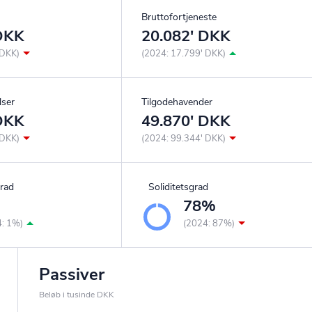
Bruttofortjeneste
 DKK
20.082' DKK
 DKK)
(2024: 17.799' DKK)
lser
Tilgodehavender
 DKK
49.870' DKK
 DKK)
(2024: 99.344' DKK)
rad
Soliditetsgrad
%
78%
4: 1%)
(2024: 87%)
Passiver
Beløb i tusinde DKK