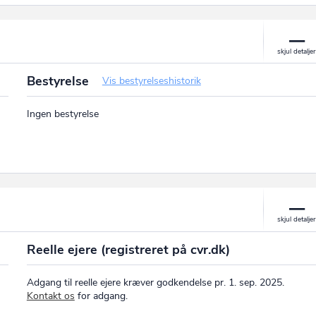
P-nr.: 1021107286
Hyrdehøj Alle 7, 4000 Roskilde, DK
Bestyrelse
Vis bestyrelseshistorik
Ingen bestyrelse
Reelle ejere (registreret på cvr.dk)
Adgang til reelle ejere kræver godkendelse pr. 1. sep. 2025.
Kontakt os
for adgang.