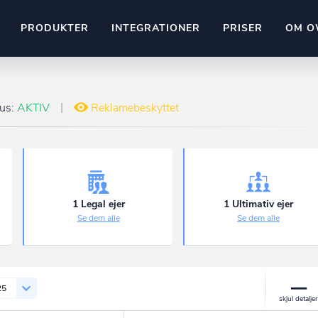
PRODUKTER
INTEGRATIONER
PRISER
OM O
Pipedrive
stem
Kommer snart
tus:
AKTIV
Reklamebeskyttet
ownr API
ompliant
Kun fantasien sætter grænsen
Mange flere på vej
Pipeline
Ajour
E-conomic
Ownr ajour goes supersonic
1 Legal ejer
1 Ultimativ ejer
Se dem alle
Se dem alle
ng
undeemner
25