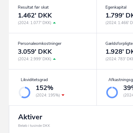
Resultat før skat
Egenkapital
1.462' DKK
1.799' D
(2024: 1.077' DKK)
(2024: 1.466' 
Personaleomkostninger
Gældsforpligte
3.059' DKK
1.928' D
(2024: 2.999' DKK)
(2024: 783' DK
Likviditetsgrad
Afkastningsg
152%
39
(2024: 195%)
(202
Aktiver
Beløb i tusinde DKK