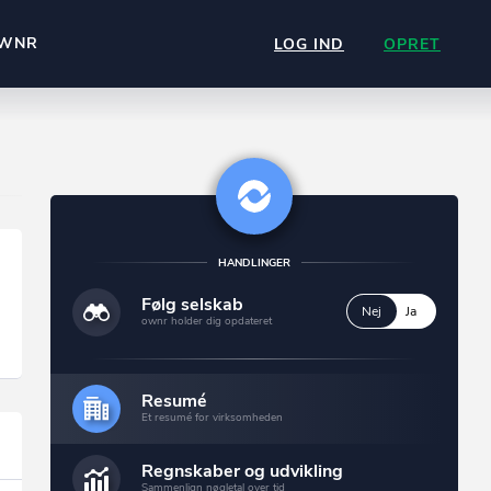
WNR
LOG IND
OPRET
HANDLINGER
Følg selskab
Nej
Ja
ownr holder dig opdateret
Resumé
Et resumé for virksomheden
Regnskaber og udvikling
Sammenlign nøgletal over tid