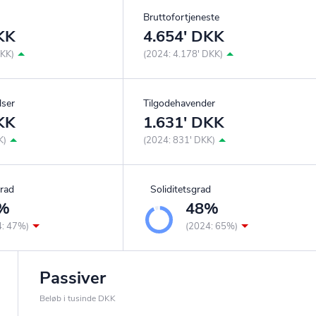
Bruttofortjeneste
KK
4.654' DKK
DKK)
(2024: 4.178' DKK)
lser
Tilgodehavender
KK
1.631' DKK
K)
(2024: 831' DKK)
rad
Soliditetsgrad
%
48%
4: 47%)
(2024: 65%)
Passiver
Beløb i tusinde DKK