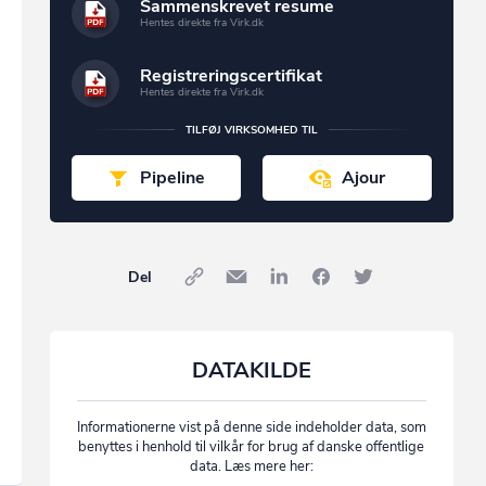
Sammenskrevet resume
Hentes direkte fra Virk.dk
Registreringscertifikat
Hentes direkte fra Virk.dk
TILFØJ VIRKSOMHED TIL
Pipeline
Ajour
Del
DATAKILDE
Informationerne vist på denne side indeholder data, som
benyttes i henhold til vilkår for brug af danske offentlige
data. Læs mere her: