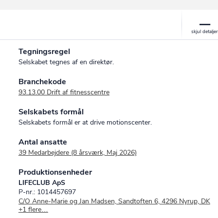
Tegningsregel
Selskabet tegnes af en direktør.
Branchekode
93.13.00 Drift af fitnesscentre
Selskabets formål
Selskabets formål er at drive motionscenter.
Antal ansatte
39 Medarbejdere (8 årsværk, Maj 2026)
Produktionsenheder
LIFECLUB ApS
P-nr.: 1014457697
C/O Anne-Marie og Jan Madsen, Sandtoften 6, 4296 Nyrup, DK
+1 flere…
LifeClub