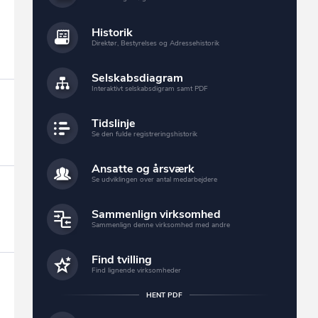
Historik
Direktør, Bestyrelses og Adressehistorik
Selskabsdiagram
Interaktivt selskabsdigram samt PDF
Tidslinje
Se den fulde registreringshistorik
Ansatte og årsværk
Se udviklingen over antal medarbejdere
Sammenlign virksomhed
Sammenlign denne virksomhed med andre
Find tvilling
Find lignende virksomheder
HENT PDF