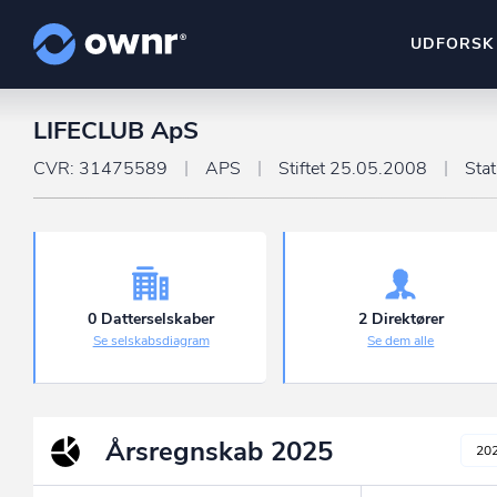
UDFORSK
LIFECLUB ApS
ownr Insights
Kassevis af data sat i sy
CVR: 31475589
APS
Stiftet 25.05.2008
Sta
ownr Ajour
Hold dig opdateret og c
ownr Pipeline
Sæt strøm til dit nysalg
0 Datterselskaber
2 Direktører
Se selskabsdiagram
Se dem alle
ownr Segmenteri
Identificer salgsklare k
Årsregnskab
2025
20