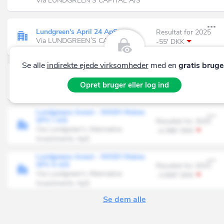
Via LUNDGREEN´S CAPITAL A/S
Lundgreen's April 24 ApS
Resultat for 2025
Via LUNDGREEN´S CAPITAL A/S
-55' DKK
Se alle
indirekte ejede virksomheder
med en
gratis bruge
Lundgreens Invest - Deep Knowledge
Fond A/S
Resultat for 2025
Via Lundgreen's Alternative
Opret bruger eller log ind
22' DKK
Investments ApS
Lundgreens Invest - MASH Makes
SPV I A/S
Resultat for 2025
Via Lundgreen's Alternative
-4.396' DKK
Investments ApS
Lundgreens Invest - MASH Makes
SPV II A/S
Resultat for 2025
Via Lundgreen's Alternative
-3.000' DKK
Investments ApS
Se dem alle