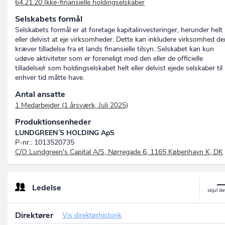
64.21.20 Ikke-finansielle holdingselskaber
Selskabets formål
Selskabets formål er at foretage kapitalinvesteringer, herunder helt
eller delvist at eje virksomheder. Dette kan inkludere virksomhed de
kræver tilladelse fra et lands finansielle tilsyn. Selskabet kan kun
udøve aktiviteter som er foreneligt med den eller de officielle
tilladelse/r som holdingselskabet helt eller delvist ejede selskaber til
enhver tid måtte have.
Antal ansatte
1 Medarbejder (1 årsværk, Juli 2025)
Produktionsenheder
LUNDGREEN´S HOLDING ApS
P-nr.: 1013520735
C/O Lundgreen's Capital A/S, Nørregade 6, 1165 København K, DK
Ledelse
Direktører
Vis direktørhistorik