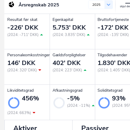
Årsregnskab
2025
2025
Resultat før skat
Egenkapital
Bruttofortjeneste
-226' DKK
5.753' DKK
-172' DKK
(2024: -711' DKK)
(2024: 3.835' DKK)
(2024: -135' DKK)
Personaleomkostninger
Gældsforpligtelser
Tilgodehavender
146' DKK
402' DKK
1.830' DK
(2024: 320' DKK)
(2024: 223' DKK)
(2024: 1.405' DKK
Likviditetsgrad
Afkastningsgrad
Soliditetsgrad
456%
-5%
93%
(2024: -11%)
(2024: 95
(2024: 663%)
Aktiver
Passiver