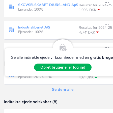
SKOVSELSKABET DJURSLAND ApS
Resultat for 2024-25
Ejerandel: 100%
1.006' DKK
Industrisliberiet A/S
Resultat for 2024-25
Ejerandel: 100%
-574' DKK
K.D.S. EJENDOMME A/S
Resultat for 2024-25
Ejerandel: 100%
4.233' DKK
Se alle
indirekte ejede virksomheder
med en
gratis bruge
Opret bruger eller log ind
HFEK HOLDING ApS
Resultat for 2024-25
Ejerandel: 20-24.99%
407' DKK
Se dem alle
Indirekte ejede selskaber (8)