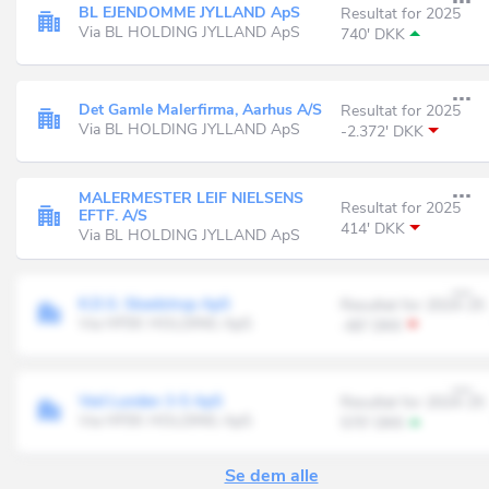
BL EJENDOMME JYLLAND ApS
Resultat for 2025
Via BL HOLDING JYLLAND ApS
740' DKK
Det Gamle Malerfirma, Aarhus A/S
Resultat for 2025
Via BL HOLDING JYLLAND ApS
-2.372' DKK
MALERMESTER LEIF NIELSENS
Resultat for 2025
EFTF. A/S
414' DKK
Via BL HOLDING JYLLAND ApS
K.D.S. Skødstrup ApS
Resultat for 2024-25
Via HFEK HOLDING ApS
-60' DKK
Ved Lunden 3-5 ApS
Resultat for 2024-25
Via HFEK HOLDING ApS
570' DKK
Se dem alle