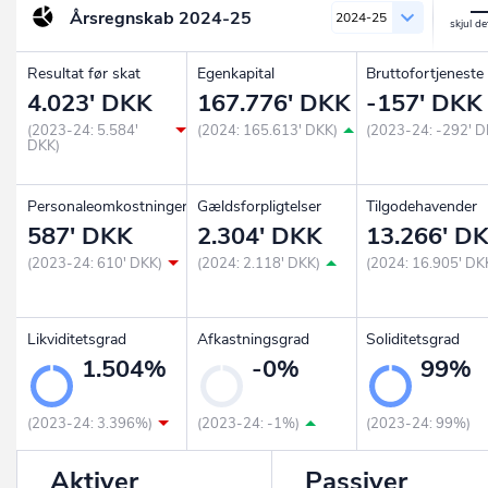
Årsregnskab
2024-25
2024-25
Resultat før skat
Egenkapital
Bruttofortjeneste
4.023' DKK
167.776' DKK
-157' DKK
(2023-24: 5.584'
(2024: 165.613' DKK)
(2023-24: -292' D
DKK)
Personaleomkostninger
Gældsforpligtelser
Tilgodehavender
587' DKK
2.304' DKK
13.266' D
(2023-24: 610' DKK)
(2024: 2.118' DKK)
(2024: 16.905' DK
Likviditetsgrad
Afkastningsgrad
Soliditetsgrad
1.504%
-0%
99%
(2023-24: 3.396%)
(2023-24: -1%)
(2023-24: 99%)
Aktiver
Passiver