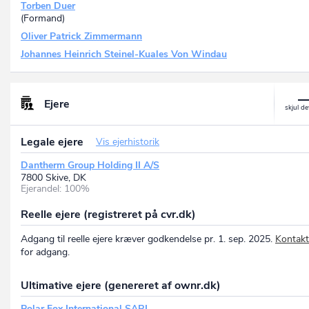
Torben Duer
(Formand)
Oliver Patrick Zimmermann
Johannes Heinrich Steinel-Kuales Von Windau
Ejere
Legale ejere
Vis ejerhistorik
Dantherm Group Holding II A/S
7800 Skive, DK
Ejerandel: 100%
Reelle ejere (registreret på cvr.dk)
Adgang til reelle ejere kræver godkendelse pr. 1. sep. 2025.
Kontakt
for adgang.
Ultimative ejere (genereret af ownr.dk)
Polar Fox International SARL