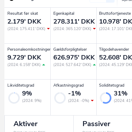
Resultat før skat
Egenkapital
Bruttofortjeneste
2.179' DKK
278.311' DKK
10.978' D
(2024: 175.411' DKK)
(2024: 365.120' DKK)
(2024: 17.101' DK
Personaleomkostninger
Gældsforpligtelser
Tilgodehavender
9.729' DKK
626.975' DKK
52.608' D
(2024: 6.158' DKK)
(2024: 527.642' DKK)
(2024: 45.129' DK
Likviditetsgrad
Afkastningsgrad
Soliditetsgrad
9%
-1%
31%
(2024: 9%)
(2024: -0%)
(2024: 41
Aktiver
Passiver