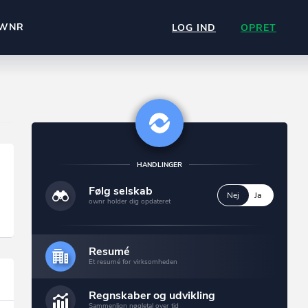
WNR
LOG IND
OPRET
HANDLINGER
Følg selskab
Nej
Ja
ownr holder dig opdateret
Resumé
Et resumé for virksomheden
Regnskaber og udvikling
Sammenlign nøgletal over tid