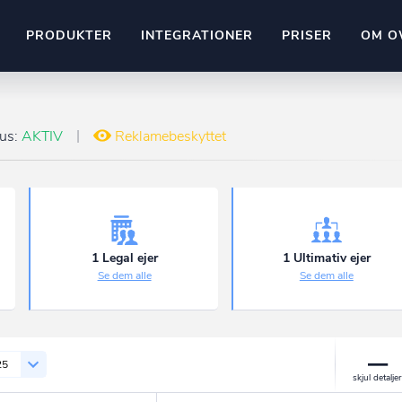
PRODUKTER
INTEGRATIONER
PRISER
OM O
Pipedrive
stem
Kommer snart
tus:
AKTIV
Reklamebeskyttet
ownr API
ompliant
Kun fantasien sætter grænsen
Mange flere på vej
Pipeline
Ajour
E-conomic
Ownr ajour goes supersonic
1 Legal ejer
1 Ultimativ ejer
Se dem alle
Se dem alle
ng
undeemner
25