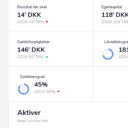
Resultat før skat
Egenkapital
14' DKK
118' DK
(2024: 43' DKK)
(2024: 104' DK
Gældsforpligtelser
Likviditetsgr
146' DKK
18
(2024: 82' DKK)
(202
Soliditetsgrad
45%
(2024: 56%)
Aktiver
Beløb i tusinde DKK