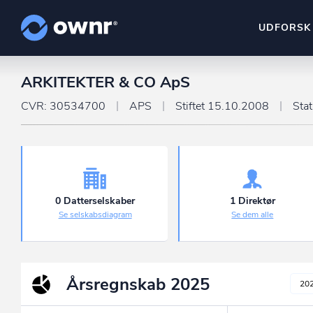
UDFORSK
ARKITEKTER & CO ApS
ownr Insights
Kassevis af data sat i sy
CVR: 30534700
APS
Stiftet 15.10.2008
Sta
ownr Ajour
Hold dig opdateret og c
ownr Pipeline
Sæt strøm til dit nysalg
0 Datterselskaber
1 Direktør
Se selskabsdiagram
Se dem alle
ownr Segmenteri
Identificer salgsklare k
Årsregnskab
2025
20