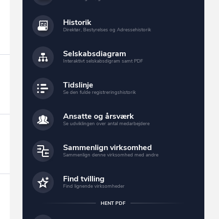
Historik
Direktør, Bestyrelses og Adressehistorik
Selskabsdiagram
Interaktivt selskabsdigram samt PDF
Tidslinje
Se den fulde registreringshistorik
Ansatte og årsværk
Se udviklingen over antal medarbejdere
Sammenlign virksomhed
Sammenlign denne virksomhed med andre
Find tvilling
Find lignende virksomheder
HENT PDF