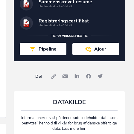
Sammenskrevet resume
Hentes direkte fra Virk.dk
Registreringscertifikat
Hentes direkte fra Virk.dk
TILFØJ VIRKSOMHED TIL
Pipeline
Ajour
Del
DATAKILDE
Informationerne vist på denne side indeholder data, som
benyttes i henhold til vilkår for brug af danske offentlige
data. Læs mere her: