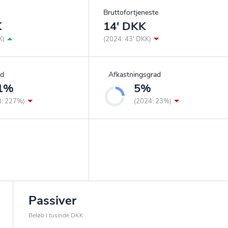
Bruttofortjeneste
K
14' DKK
K)
(2024: 43' DKK)
ad
Afkastningsgrad
1%
5%
4: 227%)
(2024: 23%)
Passiver
Beløb i tusinde DKK