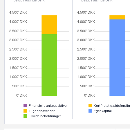
Beløb i tusinde DKK
Beløb i tusinde DKK
Finansielle anlægsaktiver
Kortfristet gældsforplig
Tilgodehavender
Egenkapital
Likvide beholdninger