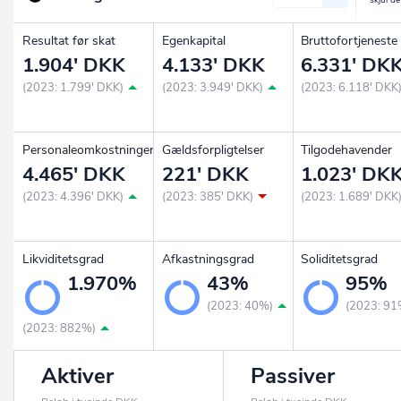
Resultat før skat
Egenkapital
Bruttofortjeneste
1.904' DKK
4.133' DKK
6.331' DK
(2023: 1.799' DKK)
(2023: 3.949' DKK)
(2023: 6.118' DKK
Personaleomkostninger
Gældsforpligtelser
Tilgodehavender
4.465' DKK
221' DKK
1.023' DK
(2023: 4.396' DKK)
(2023: 385' DKK)
(2023: 1.689' DKK
Likviditetsgrad
Afkastningsgrad
Soliditetsgrad
1.970%
43%
95%
(2023: 40%)
(2023: 91
(2023: 882%)
Aktiver
Passiver