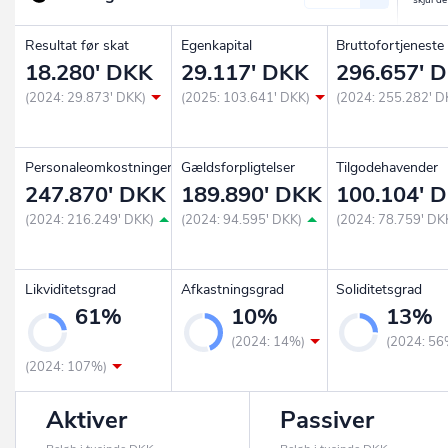
Resultat før skat
Egenkapital
Bruttofortjeneste
18.280' DKK
29.117' DKK
296.657' 
(2024: 29.873' DKK)
(2025: 103.641' DKK)
(2024: 255.282' D
Personaleomkostninger
Gældsforpligtelser
Tilgodehavender
247.870' DKK
189.890' DKK
100.104' 
(2024: 216.249' DKK)
(2024: 94.595' DKK)
(2024: 78.759' DK
Likviditetsgrad
Afkastningsgrad
Soliditetsgrad
61%
10%
13%
(2024: 14%)
(2024: 56
(2024: 107%)
Aktiver
Passiver