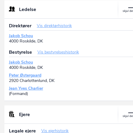
C/O NOVI - Nordjyllands Videnpark, Niels Jernes Vej 10, 9220 Aalb
Øst, DK
Ledelse
Context& A/S
P-nr.: 1022609544
Søren Frichs Vej 36G, 2, 8230 Åbyhøj, DK
Direktører
Vis direktørhistorik
Jakob Schou
4000 Roskilde, DK
Bestyrelse
Vis bestyrelseshistorik
Jakob Schou
4000 Roskilde, DK
Peter Østergaard
2920 Charlottenlund, DK
Jean Yves Charlier
(Formand)
Ejere
Legale ejere
Vis ejerhistorik