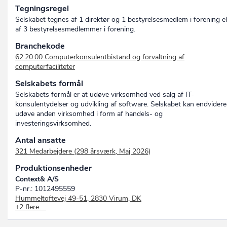
Tegningsregel
Global Solutions 365 A/S
Ivin Analytics A/S
Selskabet tegnes af 1 direktør og 1 bestyrelsesmedlem i forening el
PC Software A/S
af 3 bestyrelsesmedlemmer i forening.
Projectum A/S
Branchekode
62.20.00 Computerkonsulentbistand og forvaltning af
computerfaciliteter
Selskabets formål
Selskabets formål er at udøve virksomhed ved salg af IT-
konsulentydelser og udvikling af software. Selskabet kan endvidere
udøve anden virksomhed i form af handels- og
investeringsvirksomhed.
Antal ansatte
321 Medarbejdere (298 årsværk, Maj 2026)
Produktionsenheder
Context& A/S
P-nr.: 1012495559
Hummeltoftevej 49-51, 2830 Virum, DK
+2 flere…
Context& A/S
P-nr.: 1022609617