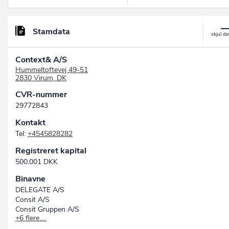
Stamdata
Context& A/S
Hummeltoftevej 49-51
2830 Virum, DK
CVR-nummer
29772843
Kontakt
Tel:
+4545828282
Registreret kapital
500.001 DKK
Binavne
DELEGATE A/S
Consit A/S
Consit Gruppen A/S
+6 flere…
Dynateam A/S
Easyflow Agency A/S