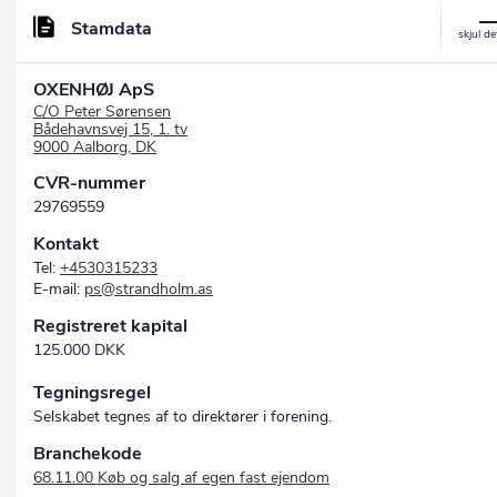
Stamdata
OXENHØJ ApS
C/O Peter Sørensen
Bådehavnsvej 15, 1. tv
9000 Aalborg, DK
CVR-nummer
29769559
Kontakt
Tel:
+4530315233
E-mail:
ps@strandholm.as
Registreret kapital
125.000 DKK
Tegningsregel
Selskabet tegnes af to direktører i forening.
Branchekode
68.11.00 Køb og salg af egen fast ejendom