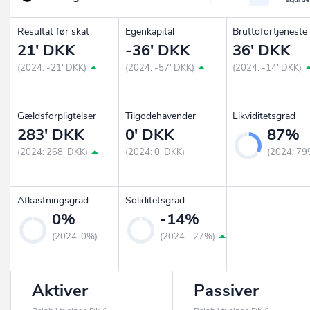
Resultat før skat
Egenkapital
Bruttofortjeneste
21' DKK
-36' DKK
36' DKK
(2024: -21' DKK)
(2024: -57' DKK)
(2024: -14' DKK)
Gældsforpligtelser
Tilgodehavender
Likviditetsgrad
283' DKK
0' DKK
87%
(2024: 268' DKK)
(2024: 0' DKK)
(2024: 79
Afkastningsgrad
Soliditetsgrad
0%
-14%
(2024: 0%)
(2024: -27%)
Aktiver
Passiver