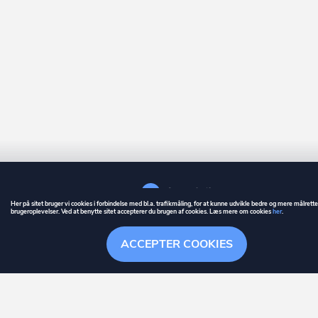
Her på sitet bruger vi cookies i forbindelse med bl.a. trafikmåling, for at kunne udvikle bedre og mere målrett
brugeroplevelser. Ved at benytte sitet accepterer du brugen af cookies. Læs mere om cookies
her
.
GUIDE
BETINGELSER
ACCEPTER COOKIES
ownr
er et registreret varemærke tilhørende ownr ApS – CVR nr.: 36 40 88 
Stationsparken 26. 2., 2600 Glostrup, info@ownr.dk
Overblik
Søgehistorik
Menu
Følg