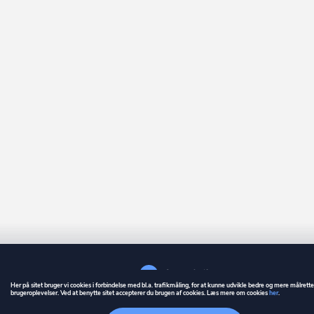
Her på sitet bruger vi cookies i forbindelse med bl.a. trafikmåling, for at kunne udvikle bedre og mere målrett
brugeroplevelser. Ved at benytte sitet accepterer du brugen af cookies. Læs mere om cookies
her
.
GUIDE
BETINGELSER