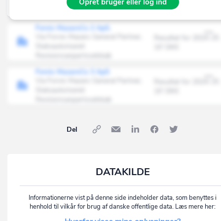
Opret bruger eller log ind
Statsautoriseret
9' DKK
Revisionsanpartsselskab
Forvis MazarsCo 2 ApS.
Via Forvis Mazars General Partner,
Resultat for 2024-25
Statsautoriseret
10' DKK
Revisionsanpartsselskab
Forvis MazarsCo 3 ApS
Via Forvis Mazars General Partner,
Resultat for 2024-25
Statsautoriseret
10' DKK
Revisionsanpartsselskab
Del
DATAKILDE
Informationerne vist på denne side indeholder data, som benyttes i
henhold til vilkår for brug af danske offentlige data. Læs mere her: