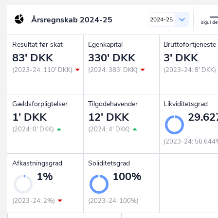
Årsregnskab
2024-25
2024-25
Resultat før skat
Egenkapital
Bruttofortjeneste
83' DKK
330' DKK
3' DKK
(2023-24: 110' DKK)
(2024: 383' DKK)
(2023-24: 8' DKK)
Gældsforpligtelser
Tilgodehavender
Likviditetsgrad
1' DKK
12' DKK
29.6
(2024: 0' DKK)
(2024: 4' DKK)
(2023-24: 56.644
Afkastningsgrad
Soliditetsgrad
1%
100%
(2023-24: 2%)
(2023-24: 100%)