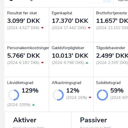
Resultat før skat
Egenkapital
Bruttofortjeneste
3.099' DKK
17.370' DKK
11.657' D
(2024: 4.527' DKK)
(2024: 17.442' DKK)
(2024: 13.151' DK
Personaleomkostninger
Gældsforpligtelser
Tilgodehavender
5.766' DKK
10.013' DKK
2.499' DK
(2024: 6.181' DKK)
(2024: 9.796' DKK)
(2024: 2.335' DKK
Likviditetsgrad
Afkastningsgrad
Soliditetsgrad
129%
12%
59%
(2024: 16%)
(2024: 60
(2024: 105%)
Aktiver
Passiver