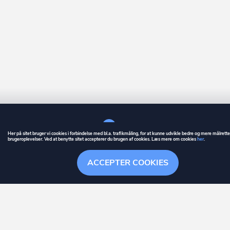
Her på sitet bruger vi cookies i forbindelse med bl.a. trafikmåling, for at kunne udvikle bedre og mere målrett
brugeroplevelser. Ved at benytte sitet accepterer du brugen af cookies. Læs mere om cookies
her
.
GUIDE
BETINGELSER
ACCEPTER COOKIES
ownr
er et registreret varemærke tilhørende ownr ApS – CVR nr.: 36 40 88 
Stationsparken 26. 2., 2600 Glostrup, info@ownr.dk
Overblik
Søgehistorik
Menu
Følg
HANDLINGER