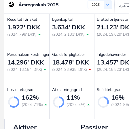
Årsregnskab
2025
2025
Resultat før skat
Egenkapital
Bruttofortjeneste
1.922' DKK
3.634' DKK
21.123' D
(2024: 798' DKK)
(2024: 2.131' DKK)
(2024: 19.029' DK
Personaleomkostninger
Gældsforpligtelser
Tilgodehavender
14.296' DKK
18.478' DKK
13.457' D
(2024: 13.154' DKK)
(2024: 23.938' DKK)
(2024: 15.523' DK
Likviditetsgrad
Afkastningsgrad
Soliditetsgrad
162%
11%
16%
(2024: 71%)
(2024: 4%)
(2024: 8%
Aktiver
Passiver