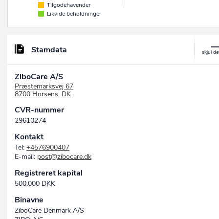
Tilgodehavender
Likvide beholdninger
Stamdata
ZiboCare A/S
Præstemarksvej 67
8700 Horsens, DK
CVR-nummer
29610274
Kontakt
Tel:
+4576900407
E-mail:
post@zibocare.dk
Registreret kapital
500.000 DKK
Binavne
ZiboCare Denmark A/S