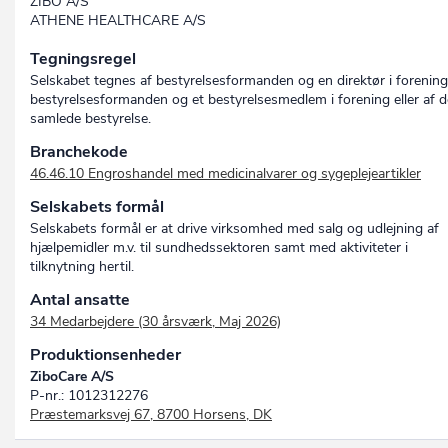
ZIBO A/S
ATHENE HEALTHCARE A/S
Tegningsregel
Selskabet tegnes af bestyrelsesformanden og en direktør i forening
bestyrelsesformanden og et bestyrelsesmedlem i forening eller af 
samlede bestyrelse.
Branchekode
46.46.10 Engroshandel med medicinalvarer og sygeplejeartikler
Selskabets formål
Selskabets formål er at drive virksomhed med salg og udlejning af
hjælpemidler m.v. til sundhedssektoren samt med aktiviteter i
tilknytning hertil.
Antal ansatte
34 Medarbejdere (30 årsværk, Maj 2026)
Produktionsenheder
ZiboCare A/S
P-nr.: 1012312276
Præstemarksvej 67, 8700 Horsens, DK