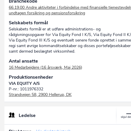
Branchekode
66.19.00 Andre aktiviteter i forbindelse med finansielle tjenesteydel
undtagen forsikring og pensionsforsikring
Selskabets formål
Selskabets formål er at udføre administrations- og
rådgivningsopgaver for Via Equity Fond I K/S, Via Equity Fond II K/
Via Equity Fond III K/S og eventuelt senere fonde oprettet i samme
regi samt øvrige kommanditselskaber og disses porteføljeselskaber
samt dermed beslægtet virksomhed.
Antal ansatte
16 Medarbejdere (16 årsværk, Maj 2026)
Produktionsenheder
VIA EQUITY A/S
P-nr.: 1011976332
Strandvejen 58, 2900 Hellerup, DK
Ledelse