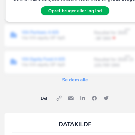
VIA equity Fund IV K/S
Resultat for 2021
Opret bruger eller log ind
Via VIA equity GP ApS
-11.553' DKK
VIA Partners A K/S
Resultat for 2025
Via VIA equity GP ApS
-36' DKK
VIA Equity Fund A K/S
Resultat for 2020-21
Via VIA equity GP ApS
225.705' DKK
Se dem alle
Del
DATAKILDE