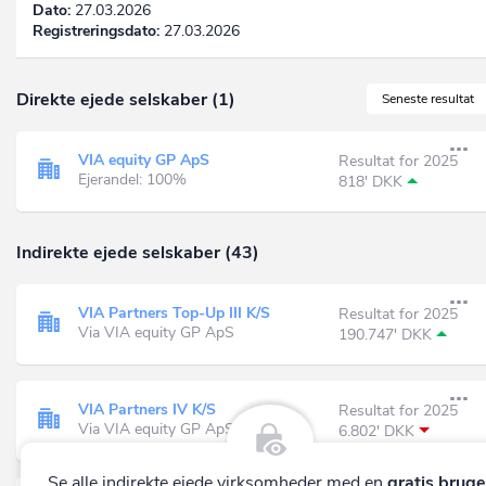
Dato:
27.03.2026
Registreringsdato:
27.03.2026
Direkte ejede selskaber (1)
Seneste resultat
VIA equity GP ApS
Resultat for 2025
Ejerandel: 100%
818' DKK
Indirekte ejede selskaber (43)
VIA Partners Top-Up III K/S
Resultat for 2025
Via VIA equity GP ApS
190.747' DKK
VIA Partners IV K/S
Resultat for 2025
Via VIA equity GP ApS
6.802' DKK
Se alle
indirekte ejede virksomheder
med en
gratis bruge