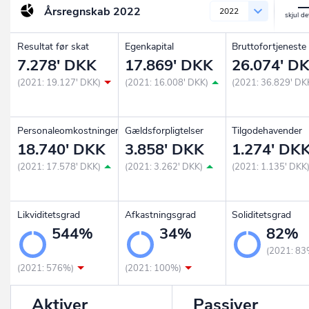
Årsregnskab
2022
2022
Resultat før skat
Egenkapital
Bruttofortjeneste
7.278' DKK
17.869' DKK
26.074' D
(2021: 19.127' DKK)
(2021: 16.008' DKK)
(2021: 36.829' DK
Personaleomkostninger
Gældsforpligtelser
Tilgodehavender
18.740' DKK
3.858' DKK
1.274' DK
(2021: 17.578' DKK)
(2021: 3.262' DKK)
(2021: 1.135' DKK
Likviditetsgrad
Afkastningsgrad
Soliditetsgrad
544%
34%
82%
(2021: 83
(2021: 576%)
(2021: 100%)
Aktiver
Passiver