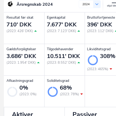
Årsregnskab
2024
2024
Resultat før skat
Egenkapital
Bruttofortjeneste
710' DKK
7.677' DKK
396' DKK
(2023: 426' DKK)
(2023: 7.123' DKK)
(2023: 112' DKK)
Gældsforpligtelser
Tilgodehavender
Likviditetsgrad
3.686' DKK
10.511' DKK
308%
(2023: 1.954' DKK)
(2023: 8.552' DKK)
(2023: 465%)
Afkastningsgrad
Soliditetsgrad
0%
68%
(2023: 0%)
(2023: 78%)
Aktiver
Passiver