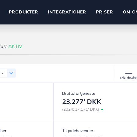
PRODUKTER
INTEGRATIONER
PRISER
OM O
Pipedrive
stem
Kommer snart
tus:
AKTIV
ownr API
ompliant
Kun fantasien sætter grænsen
Mange flere på vej
Pipeline
Ajour
25
E-conomic
Ownr ajour goes supersonic
Bruttofortjeneste
ng
23.277' DKK
undeemner
(2024: 17.171' DKK)
lser
Tilgodehavender