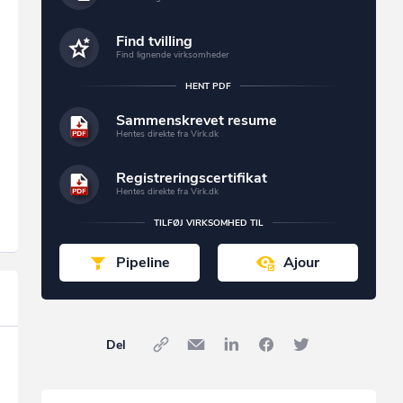
Find tvilling
Find lignende virksomheder
HENT PDF
Sammenskrevet resume
Hentes direkte fra Virk.dk
Registreringscertifikat
Hentes direkte fra Virk.dk
TILFØJ VIRKSOMHED TIL
Pipeline
Ajour
Del