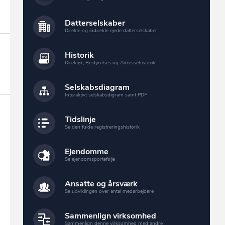
Datterselskaber
Direkte og indirekte ejede datterselskaber
Historik
Direktør, Bestyrelses og Adressehistorik
Selskabsdiagram
Interaktivt selskabsdigram samt PDF
Tidslinje
Se den fulde registreringshistorik
Ejendomme
Se ejendomsportefølje
Ansatte og årsværk
Se udviklingen over antal medarbejdere
Sammenlign virksomhed
Sammenlign denne virksomhed med andre