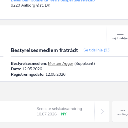
Beierholm Godkendt Revisionspartnerselskab
9220 Aalborg Øst, DK
Bestyrelsesmedlem fratrådt
Se tidslinje (93)
Bestyrelsesmedlem:
Morten Agger
(Suppleant)
Dato:
12.05.2026
Registreringsdato:
12.05.2026
Seneste selskabsændring:
10.07.2026
NY