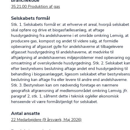
Branchekode
35.21.00 Produktion af gas
Selskabets formål
Stk. 1. Selskabets formål er: at erhverve et areal, hvorpå selskabet
skal opføre og drive et biogasfællesanlæg, at aftage
husdyrgødning fra andelshaverne i et område omkring Lemvig, at
producere gas, kompost og andet til videre salg, at formidle
opbevaring af afgasset gylle for andelshaverne at tilbagelevere
afgasset husdyrgødning til andelshaverne, at medvirke til
afhjælpning af andelshavernes miljøproblemer med opbevaring og
omsætning af overskydende husdyrgødning. Stk. 2. Selskabet ka
efter bestyrelsens beslutning aftage andet end husdyrgødning til
behandling i biogasanlægget, ligesom selskabet efter bestyrelsens
beslutning kan aftage fra eller levere til andre end andelshaverne.
Stk. 3. Bestyrelsen kan om nødvendig foretage en nærmere
geografisk afgrænsning af medlemsområdet omkring Lemvig, jfr.
paragraf 2, stk. 1, såfremt dette i teknisk og/eller økonomisk
henseende vil være formålstjenligt for selskabet.
Antal ansatte
22 Medarbejdere (9 årsværk, Maj 2026)