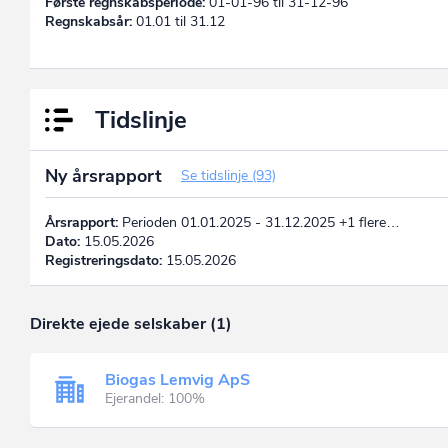
Første regnskabsperiode:
01-01-96 til 31-12-96
Regnskabsår:
01.01 til 31.12
Tidslinje
Ny årsrapport
Se tidslinje (93)
Årsrapport:
Perioden 01.01.2025 - 31.12.2025 +1 flere…
Dato:
15.05.2026
Registreringsdato:
15.05.2026
Direkte ejede selskaber (1)
Biogas Lemvig ApS
Ejerandel: 100%