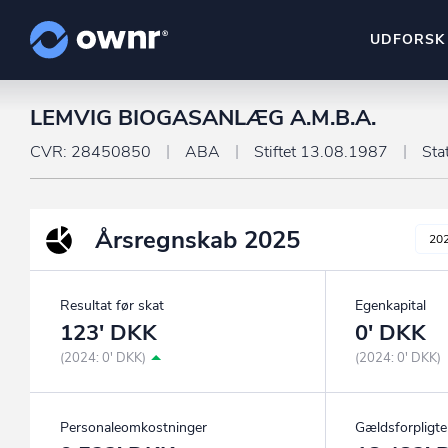
UDFORSK
LEMVIG BIOGASANLÆG A.M.B.A.
ownr Insights
Kassevis af data sat i sy
CVR: 28450850
ABA
Stiftet 13.08.1987
Sta
ownr Ajour
Hold dig opdateret og c
Årsregnskab
2025
20
ownr Pipeline
Sæt strøm til dit nysalg
Resultat før skat
Egenkapital
ownr Segmenteri
123' DKK
0' DKK
Identificer salgsklare k
(2024: 0' DKK)
(2024: 0' DKK)
Personaleomkostninger
Gældsforpligte