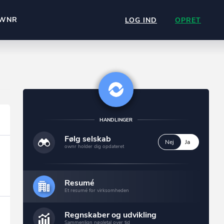
WNR
LOG IND
OPRET
HANDLINGER
Følg selskab
Nej
Ja
ownr holder dig opdateret
Resumé
Et resumé for virksomheden
Regnskaber og udvikling
Sammenlign nøgletal over tid