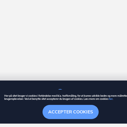
Her på sitet bruger vi cookies i forbindelse med bl.a. trafikmåling, for at kunne udvikle bedre og mere målrett
brugeroplevelser. Ved at benytte sitet accepterer du brugen af cookies. Læs mere om cookies
her
.
GUIDE
BETINGELSER
ACCEPTER COOKIES
ownr
er et registreret varemærke tilhørende ownr ApS – CVR nr.: 36 40 88 
Overblik
Søgehistorik
Menu
Følge
Stationsparken 26. 2., 2600 Glostrup, info@ownr.dk