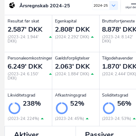
Årsregnskab
2024-25
2024-25
Resultat før skat
Egenkapital
Bruttofortjeneste
2.587' DKK
2.808' DKK
8.878' DK
(2023-24: 1.944'
(2024: 2.292' DKK)
(2023-24: 8.142'
DKK)
DKK)
Personaleomkostninger
Gældsforpligtelser
Tilgodehavender
6.249' DKK
2.063' DKK
1.870' DK
(2023-24: 6.150'
(2024: 1.884' DKK)
(2024: 2.444' DKK
DKK)
Likviditetsgrad
Afkastningsgrad
Soliditetsgrad
238%
52%
56%
(2023-24: 224%)
(2023-24: 45%)
(2023-24: 53%)
Aktiver
Passiver