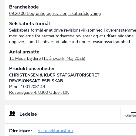
Branchekode
69.20.00 Bogføring og revision; skatterådgivning
Selskabets formål
Selskabets formål er at drive revisionsvirksomhed i overensstemme
med reglerne for statsautoriserede revisorer og at udføre sådanne
opgaver, som til enhver tid falder ind under revisionsvirksomhed.
Antal ansatte
11 Medarbejdere (11 årsværk, Maj 2026)
Produktionsenheder
CHRISTENSEN & KJÆR STATSAUTORISERET
REVISIONSAKTIESELSKAB
P-nr.: 1001208149
Rosensgade 4, 8300 Odder, DK
Ledelse
Direktører
Vis direktørhistorik