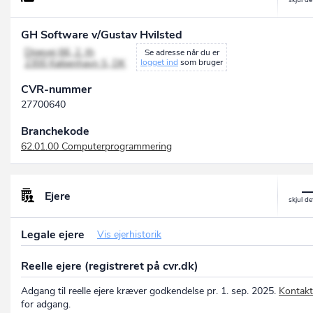
GH Software v/Gustav Hvilsted
Digevej 66, 2. th
Se adresse når du er
2300 København S, DK
logget ind
som bruger
CVR-nummer
27700640
Branchekode
62.01.00 Computerprogrammering
Ejere
Legale ejere
Vis ejerhistorik
Reelle ejere (registreret på cvr.dk)
Adgang til reelle ejere kræver godkendelse pr. 1. sep. 2025.
Kontakt
for adgang.