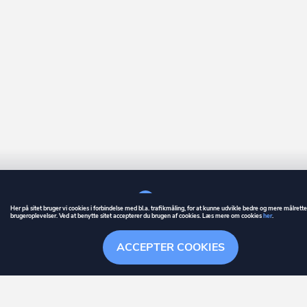
Her på sitet bruger vi cookies i forbindelse med bl.a. trafikmåling, for at kunne udvikle bedre og mere målrett
brugeroplevelser. Ved at benytte sitet accepterer du brugen af cookies. Læs mere om cookies
her
.
GUIDE
BETINGELSER
ACCEPTER COOKIES
ownr
er et registreret varemærke tilhørende ownr ApS – CVR nr.: 36 40 88 
Overblik
Søgehistorik
Menu
Følge
Stationsparken 26. 2., 2600 Glostrup, info@ownr.dk