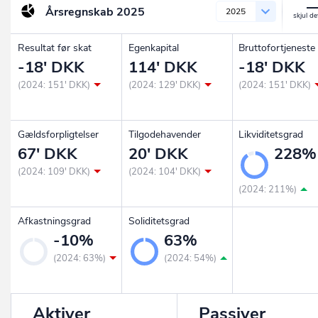
Årsregnskab
2025
2025
Resultat før skat
Egenkapital
Bruttofortjeneste
-18' DKK
114' DKK
-18' DKK
(2024: 151' DKK)
(2024: 129' DKK)
(2024: 151' DKK)
Gældsforpligtelser
Tilgodehavender
Likviditetsgrad
67' DKK
20' DKK
228%
(2024: 109' DKK)
(2024: 104' DKK)
(2024: 211%)
Afkastningsgrad
Soliditetsgrad
-10%
63%
(2024: 63%)
(2024: 54%)
Aktiver
Passiver