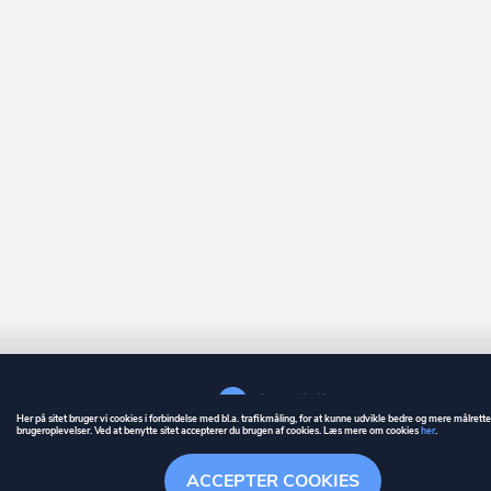
Her på sitet bruger vi cookies i forbindelse med bl.a. trafikmåling, for at kunne udvikle bedre og mere målrett
brugeroplevelser. Ved at benytte sitet accepterer du brugen af cookies. Læs mere om cookies
her
.
GUIDE
BETINGELSER
ACCEPTER COOKIES
ownr
er et registreret varemærke tilhørende ownr ApS – CVR nr.: 36 40 88 