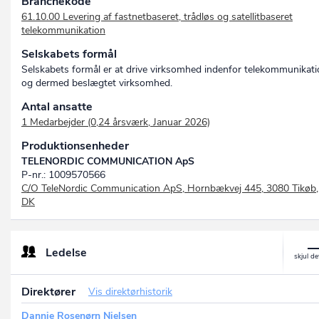
Branchekode
61.10.00 Levering af fastnetbaseret, trådløs og satellitbaseret
telekommunikation
Selskabets formål
Selskabets formål er at drive virksomhed indenfor telekommunikat
og dermed beslægtet virksomhed.
Antal ansatte
1 Medarbejder (0,24 årsværk, Januar 2026)
Produktionsenheder
TELENORDIC COMMUNICATION ApS
P-nr.: 1009570566
C/O TeleNordic Communication ApS, Hornbækvej 445, 3080 Tikøb,
DK
Ledelse
Direktører
Vis direktørhistorik
Dannie Rosenørn Nielsen