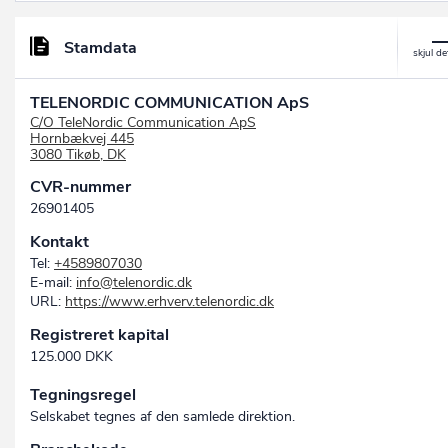
Stamdata
TELENORDIC COMMUNICATION ApS
C/O TeleNordic Communication ApS
Hornbækvej 445
3080 Tikøb, DK
CVR-nummer
26901405
Kontakt
Tel:
+4589807030
E-mail:
info@telenordic.dk
URL:
https://www.erhverv.telenordic.dk
Registreret kapital
125.000 DKK
Tegningsregel
Selskabet tegnes af den samlede direktion.