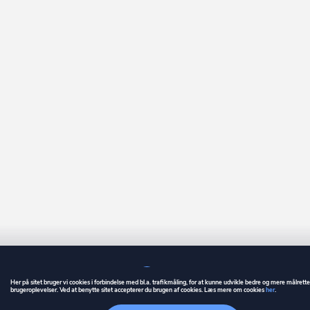
Her på sitet bruger vi cookies i forbindelse med bl.a. trafikmåling, for at kunne udvikle bedre og mere målrett
brugeroplevelser. Ved at benytte sitet accepterer du brugen af cookies. Læs mere om cookies
her
.
GUIDE
BETINGELSER