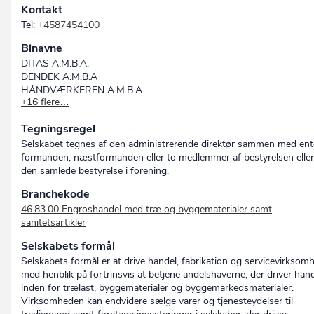
Kontakt
Tel:
+4587454100
Binavne
DITAS A.M.B.A.
DENDEK A.M.B.A
HÅNDVÆRKEREN A.M.B.A.
+16 flere…
DANSK INTERPARES A.M.B.A.
TIMCON A.M.B.A.
Tegningsregel
DABA BYG OG BO A.M.B.A.
DABA BYGGEKRAM A.M.B.A.
Selskabet tegnes af den administrerende direktør sammen med en
DABYFA A.M.B.A.
formanden, næstformanden eller to medlemmer af bestyrelsen eller
H-BYGGEKRAM A.M.B.A.
den samlede bestyrelse i forening.
HANDY BYGGEMARKED A.M.B.A.
Branchekode
MESTERBESLAG A.M.B.A.
46.83.00 Engroshandel med træ og byggematerialer samt
INPAS A.M.B.A.
sanitetsartikler
DANTRÆ A.M.B.A.
IP STÅLBYG A.M.B.A.
Selskabets formål
IP KØKKEN/BAD A.M.B.A.
Selskabets formål er at drive handel, fabrikation og servicevirksom
XL BYG A.M.B.A.
med henblik på fortrinsvis at betjene andelshaverne, der driver han
RÅD&DÅD BYGECENTER A.M.B.A.
inden for trælast, byggematerialer og byggemarkedsmaterialer.
BYGGEKRAM A.M.B.A.
Virksomheden kan endvidere sælge varer og tjenesteydelser til
PROFFEN A.M.B.A.