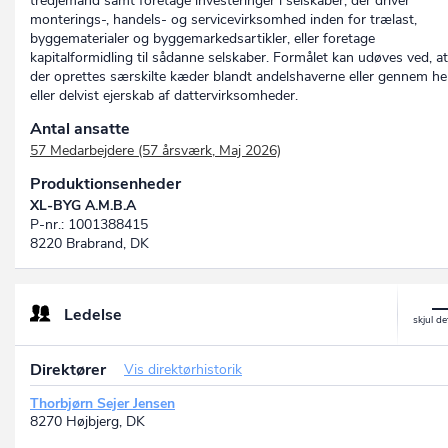
tredjemand samt foretage investeringer i selskaber, der driver
monterings-, handels- og servicevirksomhed inden for trælast,
byggematerialer og byggemarkedsartikler, eller foretage
kapitalformidling til sådanne selskaber. Formålet kan udøves ved, at
der oprettes særskilte kæder blandt andelshaverne eller gennem he
eller delvist ejerskab af dattervirksomheder.
Antal ansatte
57 Medarbejdere (57 årsværk, Maj 2026)
Produktionsenheder
XL-BYG A.M.B.A
P-nr.: 1001388415
8220 Brabrand, DK
Ledelse
Direktører
Vis direktørhistorik
Thorbjørn Sejer Jensen
8270 Højbjerg, DK