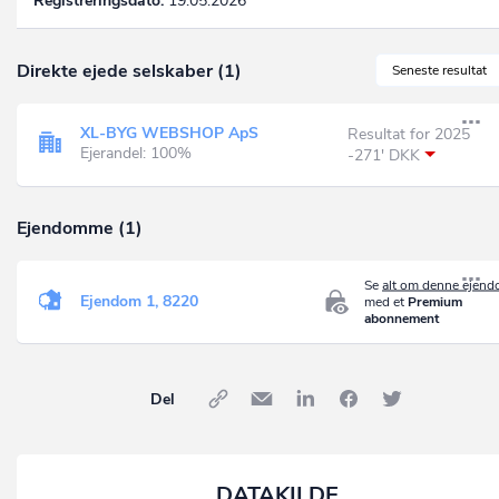
Registreringsdato:
19.05.2026
Direkte ejede selskaber (1)
Seneste resultat
XL-BYG WEBSHOP ApS
Resultat for 2025
Ejerandel: 100%
-271' DKK
Ejendomme (1)
Se
alt om denne ejen
Ejendom 1, 8220
med et
Premium
abonnement
Del
DATAKILDE