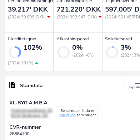
Personaleomkostninger
Gældsforpligtelser
Tilgodehavender
39.217' DKK
721.220' DKK
597.005' 
(2024: 39.699' DKK)
(2024: 993.947' DKK)
(2024: 921.455' D
Likviditetsgrad
Afkastningsgrad
Soliditetsgrad
102%
0%
3%
(2024: -0%)
(2024: 3%
(2024: 101%)
Stamdata
XL-BYG A.M.B.A
Holmstrupgårdvej 20
Se adresse når du er
8220 Brabrand, DK
logget ind
som bruger
CVR-nummer
26864100