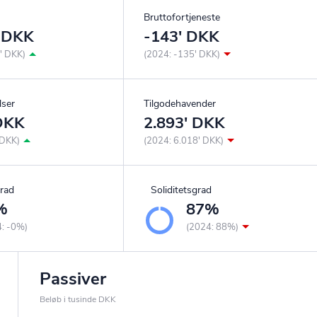
Bruttofortjeneste
' DKK
-143' DKK
' DKK)
(2024: -135' DKK)
lser
Tilgodehavender
 DKK
2.893' DKK
 DKK)
(2024: 6.018' DKK)
rad
Soliditetsgrad
%
87%
4: -0%)
(2024: 88%)
Passiver
Beløb i tusinde DKK