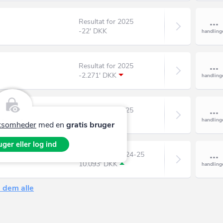
Resultat for 2025
-22' DKK
Resultat for 2025
-2.271' DKK
Resultat for 2025
6.233' DKK
irksomheder
med en
gratis bruger
ger eller log ind
Resultat for 2024-25
10.093' DKK
 dem alle