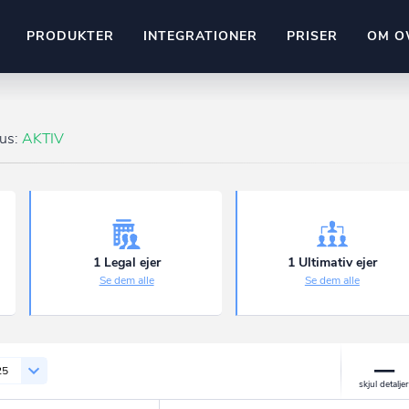
PRODUKTER
INTEGRATIONER
PRISER
OM O
Pipedrive
stem
Kommer snart
tus:
AKTIV
ownr API
ompliant
Kun fantasien sætter grænsen
Mange flere på vej
Pipeline
Ajour
E-conomic
Ownr ajour goes supersonic
1 Legal ejer
1 Ultimativ ejer
Se dem alle
Se dem alle
ng
undeemner
25