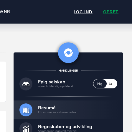
WNR
LOG IND
OPRET
HANDLINGER
Følg selskab
Nej
Ja
ownr holder dig opdateret
Resumé
Et resumé for virksomheden
Regnskaber og udvikling
Sammenlign nøgletal over tid