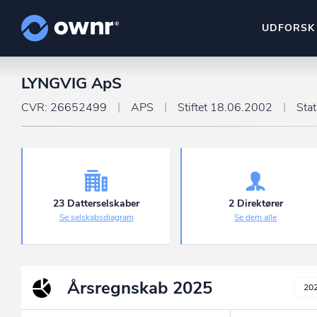
UDFORSK
LYNGVIG ApS
ownr Insights
Kassevis af data sat i sy
CVR: 26652499
APS
Stiftet 18.06.2002
Sta
ownr Ajour
Hold dig opdateret og c
ownr Pipeline
Sæt strøm til dit nysalg
23 Datterselskaber
2 Direktører
Se selskabsdiagram
Se dem alle
ownr Segmenteri
Identificer salgsklare k
Årsregnskab
2025
20