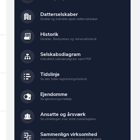
Datterselskaber
Direkte og indirekte ejede datterselskaber
Historik
Direktør, Bestyrelses og Adressehistorik
Selskabsdiagram
Interaktivt selskabsdigram samt PDF
Tidslinje
Se den fulde registreringshistorik
Ejendomme
Se ejendomsportefølje
Ansatte og årsværk
Se udviklingen over antal medarbejdere
Sammenlign virksomhed
Sammenlign denne virksomhed med andre