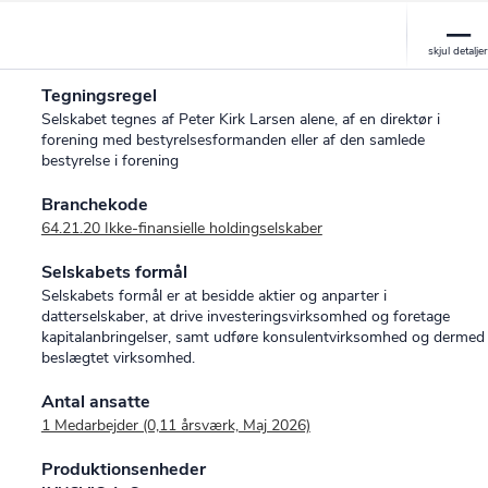
Tegningsregel
Selskabet tegnes af Peter Kirk Larsen alene, af en direktør i
forening med bestyrelsesformanden eller af den samlede
bestyrelse i forening
Branchekode
64.21.20 Ikke-finansielle holdingselskaber
Selskabets formål
Selskabets formål er at besidde aktier og anparter i
datterselskaber, at drive investeringsvirksomhed og foretage
kapitalanbringelser, samt udføre konsulentvirksomhed og dermed
beslægtet virksomhed.
Antal ansatte
1 Medarbejder (0,11 årsværk, Maj 2026)
Produktionsenheder