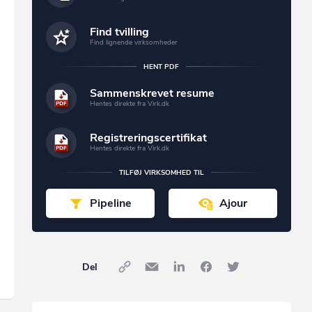
Find tvilling
Find lignende virksomheder
HENT PDF
Sammenskrevet resume
Hentes direkte fra Virk.dk
Registreringscertifikat
Hentes direkte fra Virk.dk
TILFØJ VIRKSOMHED TIL
Pipeline
Ajour
Del