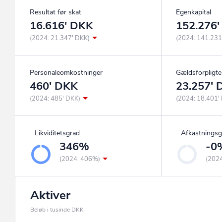
Resultat før skat
Egenkapital
16.616' DKK
152.276
(2024: 21.347' DKK)
(2024: 141.231
Personaleomkostninger
Gældsforpligte
460' DKK
23.257'
(2024: 485' DKK)
(2024: 18.401'
Likviditetsgrad
Afkastningsg
346%
-0
(2024: 406%)
(202
Aktiver
Beløb i tusinde DKK