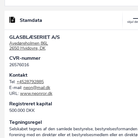
Stamdata
GLASBLÆSERIET A/S
Avedøreholmen 86L
2650 Hvidovre, DK
CVR-nummer
26576016
Kontakt
Tel:
+4528792885
E-mail:
neon@mail.dk
URL:
www.neonror.dk
Registreret kapital
500.000 DKK
Tegningsregel
Selskabet tegnes af den samlede bestyrelse, bestyrelsesformanden 
forening med en direktør eller et bestyrelsesmedlem eller en direktør