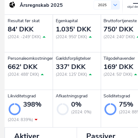
Årsregnskab
2025
2025
Resultat før skat
Egenkapital
Bruttofortjeneste
84' DKK
1.035' DKK
750' DKK
(2024: -249' DKK)
(2024: 950' DKK)
(2024: 240' DKK)
Personaleomkostninger
Gældsforpligtelser
Tilgodehavender
662' DKK
337' DKK
169' DKK
(2024: 488' DKK)
(2024: 125' DKK)
(2024: 50' DKK)
Likviditetsgrad
Afkastningsgrad
Soliditetsgrad
398%
0%
75%
(2024: 0%)
(2024: 88
(2024: 839%)
Aktiver
Passiver