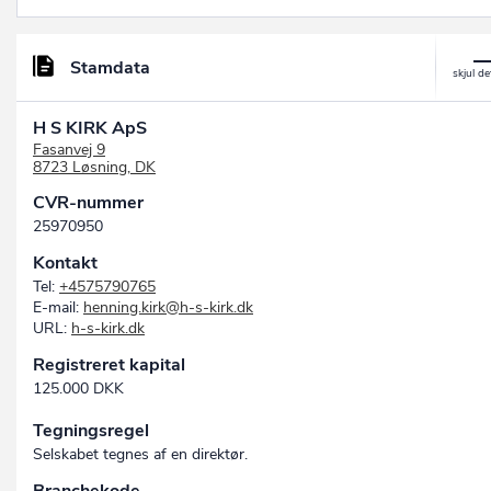
Stamdata
H S KIRK ApS
Fasanvej 9
8723 Løsning, DK
CVR-nummer
25970950
Kontakt
Tel:
+4575790765
E-mail:
henning.kirk@h-s-kirk.dk
URL:
h-s-kirk.dk
Registreret kapital
125.000 DKK
Tegningsregel
Selskabet tegnes af en direktør.