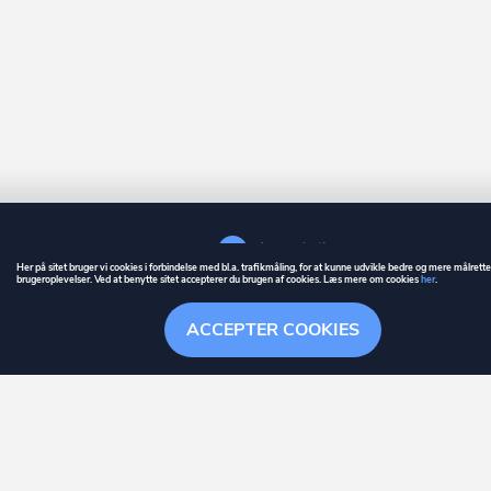
Her på sitet bruger vi cookies i forbindelse med bl.a. trafikmåling, for at kunne udvikle bedre og mere målrett
brugeroplevelser. Ved at benytte sitet accepterer du brugen af cookies. Læs mere om cookies
her
.
GUIDE
BETINGELSER
ACCEPTER COOKIES
ownr
er et registreret varemærke tilhørende ownr ApS – CVR nr.: 36 40 88 
Stationsparken 26. 2., 2600 Glostrup, info@ownr.dk
Overblik
Søgehistorik
Menu
Følg