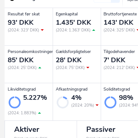
Resultat før skat
Egenkapital
Bruttofortjeneste
93' DKK
1.435' DKK
143' DKK
(2024: 323' DKK)
(2024: 1.363' DKK)
(2024: 325' DKK)
Personaleomkostninger
Gældsforpligtelser
Tilgodehavender
85' DKK
28' DKK
7' DKK
(2024: 25' DKK)
(2024: 75' DKK)
(2024: 212' DKK)
Likviditetsgrad
Afkastningsgrad
Soliditetsgrad
5.227%
4%
98%
(2024: 20%)
(2024: 94
(2024: 1.883%)
Aktiver
Passiver