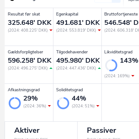
Resultat før skat
Egenkapital
Bruttofortjeneste
325.648' DKK
491.681' DKK
546.548' 
(2024: 408.225' DKK)
(2024: 553.819' DKK)
(2024: 606.318' D
Gældsforpligtelser
Tilgodehavender
Likviditetsgrad
596.258' DKK
495.980' DKK
143%
(2024: 496.275' DKK)
(2024: 447.436' DKK)
(2024: 169%)
Afkastningsgrad
Soliditetsgrad
29%
44%
(2024: 36%)
(2024: 51%)
Aktiver
Passiver