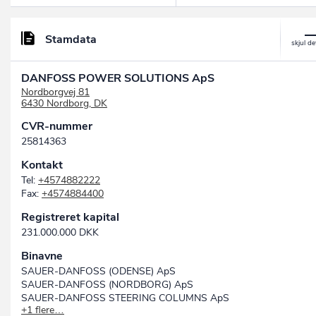
Stamdata
DANFOSS POWER SOLUTIONS ApS
Nordborgvej 81
6430 Nordborg, DK
CVR-nummer
25814363
Kontakt
Tel:
+4574882222
Fax:
+4574884400
Registreret kapital
231.000.000 DKK
Binavne
SAUER-DANFOSS (ODENSE) ApS
SAUER-DANFOSS (NORDBORG) ApS
SAUER-DANFOSS STEERING COLUMNS ApS
+1 flere…
SAUER-DANFOSS ApS