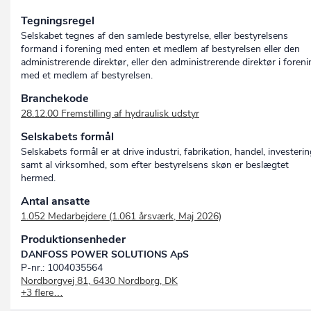
Tegningsregel
Selskabet tegnes af den samlede bestyrelse, eller bestyrelsens
formand i forening med enten et medlem af bestyrelsen eller den
administrerende direktør, eller den administrerende direktør i foreni
med et medlem af bestyrelsen.
Branchekode
28.12.00 Fremstilling af hydraulisk udstyr
Selskabets formål
Selskabets formål er at drive industri, fabrikation, handel, investeri
samt al virksomhed, som efter bestyrelsens skøn er beslægtet
hermed.
Antal ansatte
1.052 Medarbejdere (1.061 årsværk, Maj 2026)
Produktionsenheder
DANFOSS POWER SOLUTIONS ApS
P-nr.: 1004035564
Nordborgvej 81, 6430 Nordborg, DK
+3 flere…
Danfoss Power Solutions ApS
P-nr.: 1029752598