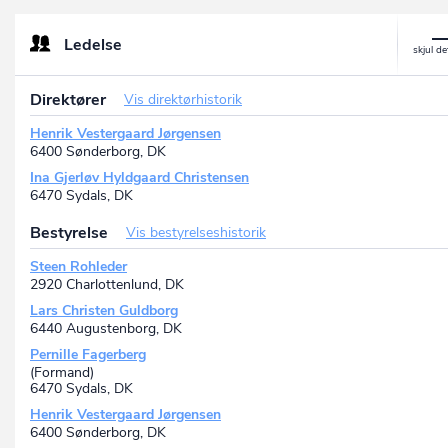
Hauser Plads 1, 1127 København K, DK
Danfoss Power Solutions ApS
Ledelse
P-nr.: 1027896959
Marsvej 5, 6000 Kolding, DK
DANFOSS POWER SOLUTIONS ApS
Direktører
Vis direktørhistorik
P-nr.: 1019186551
Hårupvænget 11, 8600 Silkeborg, DK
Henrik Vestergaard Jørgensen
6400 Sønderborg, DK
Ina Gjerløv Hyldgaard Christensen
6470 Sydals, DK
Bestyrelse
Vis bestyrelseshistorik
Steen Rohleder
2920 Charlottenlund, DK
Lars Christen Guldborg
6440 Augustenborg, DK
Pernille Fagerberg
(Formand)
6470 Sydals, DK
Henrik Vestergaard Jørgensen
6400 Sønderborg, DK