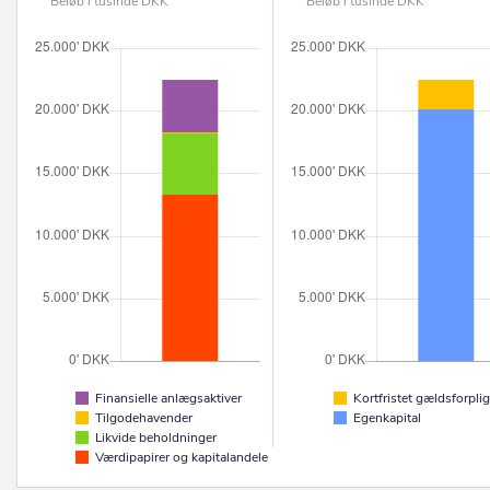
Beløb i tusinde DKK
Beløb i tusinde DKK
Finansielle anlægsaktiver
Kortfristet gældsforplig
Tilgodehavender
Egenkapital
Likvide beholdninger
Værdipapirer og kapitalandele