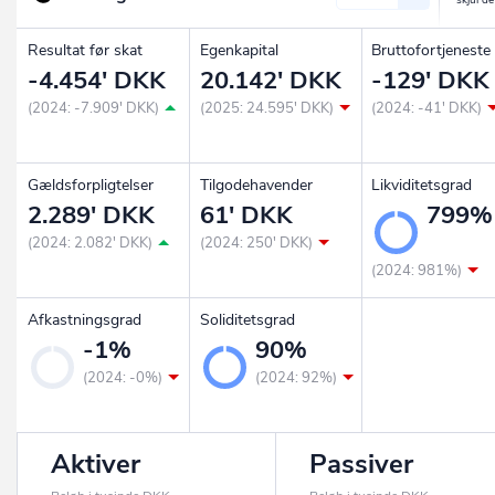
Resultat før skat
Egenkapital
Bruttofortjeneste
-4.454' DKK
20.142' DKK
-129' DKK
(2024: -7.909' DKK)
(2025: 24.595' DKK)
(2024: -41' DKK)
Gældsforpligtelser
Tilgodehavender
Likviditetsgrad
2.289' DKK
61' DKK
799%
(2024: 2.082' DKK)
(2024: 250' DKK)
(2024: 981%)
Afkastningsgrad
Soliditetsgrad
-1%
90%
(2024: -0%)
(2024: 92%)
Aktiver
Passiver