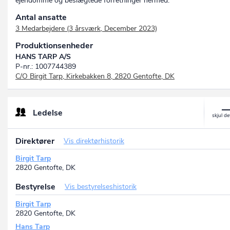
ejendomme og beslægtede forretninger hermed.
Antal ansatte
3 Medarbejdere (3 årsværk, December 2023)
Produktionsenheder
HANS TARP A/S
P-nr.: 1007744389
C/O Birgit Tarp, Kirkebakken 8, 2820 Gentofte, DK
Ledelse
Direktører
Vis direktørhistorik
Birgit Tarp
2820 Gentofte, DK
Bestyrelse
Vis bestyrelseshistorik
Birgit Tarp
2820 Gentofte, DK
Hans Tarp