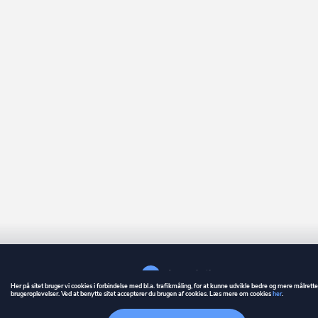
Her på sitet bruger vi cookies i forbindelse med bl.a. trafikmåling, for at kunne udvikle bedre og mere målrett
brugeroplevelser. Ved at benytte sitet accepterer du brugen af cookies. Læs mere om cookies
her
.
GUIDE
BETINGELSER