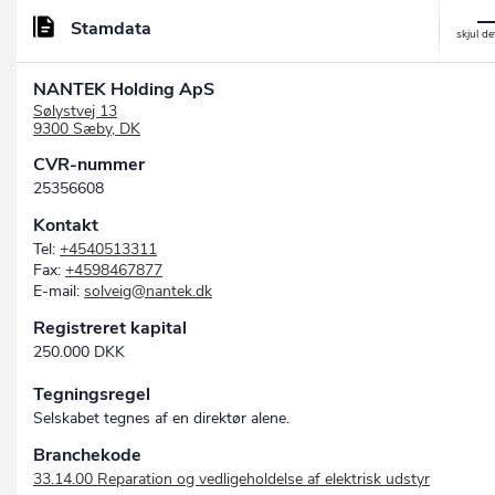
Stamdata
NANTEK Holding ApS
Sølystvej 13
9300 Sæby, DK
CVR-nummer
25356608
Kontakt
Tel:
+4540513311
Fax:
+4598467877
E-mail:
solveig@nantek.dk
Registreret kapital
250.000 DKK
Tegningsregel
Selskabet tegnes af en direktør alene.
Branchekode
33.14.00 Reparation og vedligeholdelse af elektrisk udstyr