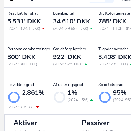
Resultat før skat
Egenkapital
Bruttofortjeneste
5.531' DKK
34.610' DKK
785' DKK
(2024: 8.243' DKK)
(2024: 29.695' DKK)
(2024: -1.108' DK
Personaleomkostninger
Gældsforpligtelser
Tilgodehavender
300' DKK
922' DKK
3.408' DK
(2024: 300' DKK)
(2024: 528' DKK)
(2024: 239' DKK)
Likviditetsgrad
Afkastningsgrad
Soliditetsgrad
2.861%
1%
95%
(2024: -5%)
(2024: 96
(2024: 3.953%)
Aktiver
Passiver