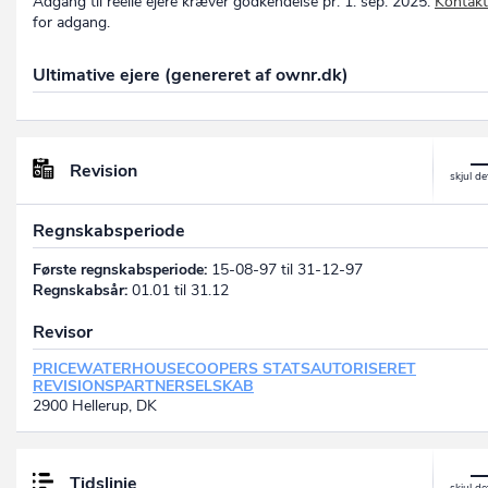
Adgang til reelle ejere kræver godkendelse pr. 1. sep. 2025.
Kontakt
for adgang.
Ultimative ejere (genereret af ownr.dk)
Revision
Regnskabsperiode
Første regnskabsperiode:
15-08-97 til 31-12-97
Regnskabsår:
01.01 til 31.12
Revisor
PRICEWATERHOUSECOOPERS STATSAUTORISERET
REVISIONSPARTNERSELSKAB
2900 Hellerup, DK
Tidslinje