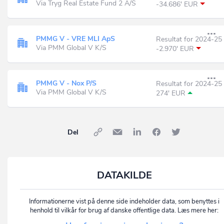
Via Tryg Real Estate Fund 2 A/S
-34.686' EUR
PMMG V - VRE MLI ApS
Resultat for 2024-25
Via PMM Global V K/S
-2.970' EUR
PMMG V - Nox P/S
Resultat for 2024-25
Via PMM Global V K/S
274' EUR
Del
DATAKILDE
Informationerne vist på denne side indeholder data, som benyttes i
henhold til vilkår for brug af danske offentlige data. Læs mere her: