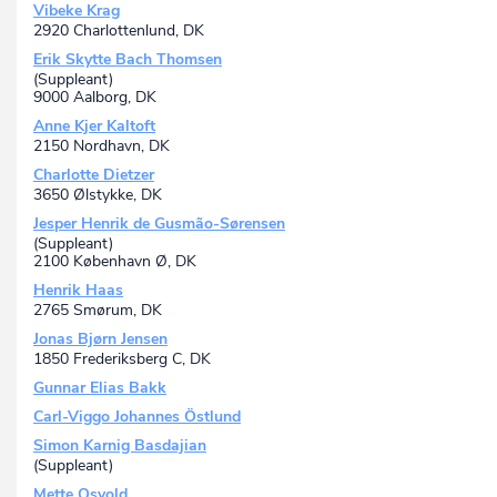
Tryg Forsikring A/S
ARBEJDSSKADEFORSIKRINGSSELSKAB I A/S
Vibeke Krag
P-nr.: 1029695756
TRYG-BALTICA FORSIKRING,
2920 Charlottenlund, DK
Englandsgade 25, st. tv, 6700 Esbjerg, DK
ARBEJDSSKADEFORSIKRINGSSELSKAB II A/S
Erik Skytte Bach Thomsen
TRYG FORSIKRING, ARBEJDSSKADEFORSIKRINGSSELSKAB A/
(Suppleant)
BALTICA ARBEJDSSKADE, FORSIKRINGSAKTIESELSKAB
9000 Aalborg, DK
TRYG-BALTICA FINANSIERINGSAKTIESELSKAB
Anne Kjer Kaltoft
TRYG FINANSIERINGSAKTIESELSKAB
2150 Nordhavn, DK
MAX LEVIG & CO.S EFT. FORSIKRINGSAKTIESELSKAB
Charlotte Dietzer
A. JESSEN & CO.S EFT. FORSIKRINGSAKTIESELSKAB
3650 Ølstykke, DK
TRYG-BALTICA FORSIKRING, SKADESFORSIKRINGSSELSKAB A
TRYG-BALTICA FORSIKRING A/S
Jesper Henrik de Gusmão-Sørensen
TRYG FORSIKRING, ARBEJDSSKADEFORSIKRINGSSELSKAB I A
(Suppleant)
TRYG FORSIKRING, ARBEJDSSKADEFORSIKRINGSSELSKAB II A
2100 København Ø, DK
UNI SKADEFORSIKRING A/S
Henrik Haas
SKADEFORSIKRINGSAKTIESELSKABET ENHJØRNINGEN
2765 Smørum, DK
TRYG-BALTICA FORSIKRING, SKADESFORSIKRINGSSELSKAB II
Jonas Bjørn Jensen
A/S
1850 Frederiksberg C, DK
TRYG-BALTICA FORSIKRING II A/S
TRYG FORSIKRING, SKADESFORSIKRINGSSELSKAB II A/S
Gunnar Elias Bakk
A/S DANSK BYGNINGS ASSURANCE
Carl-Viggo Johannes Östlund
FORSIKRINGS-AKTIESELSKABET CONCORD
Simon Karnig Basdajian
FORSIKRINGSSELSKABET FRIBO A/S
(Suppleant)
DANSK HUSEJERFORSIKRING A/S
BALTICA REJSEFORSIKRING, AKTIESELSKAB
Mette Osvold