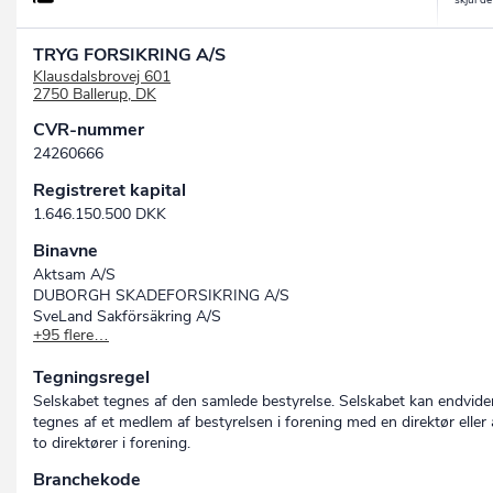
TRYG FORSIKRING A/S
Klausdalsbrovej 601
2750 Ballerup, DK
CVR-nummer
24260666
Registreret kapital
1.646.150.500 DKK
Binavne
Aktsam A/S
DUBORGH SKADEFORSIKRING A/S
SveLand Sakförsäkring A/S
+95 flere…
TELL FORSIKRING A/S
TRYGG-HANSA FORSIKRING AF 1999 A/S
Tegningsregel
Trygg-Hansa Assurances S.A. A/S
Trygg-Hansa Försäkrings AB (publ) A/S
Selskabet tegnes af den samlede bestyrelse. Selskabet kan endvide
Trygg-Hansa Incurance Company Ltd A/S
tegnes af et medlem af bestyrelsen i forening med en direktør eller 
Trygg-Hansa Versicherungs AG A/S
to direktører i forening.
Securator Forsikring A/S
Branchekode
Alka Forsikring A/S