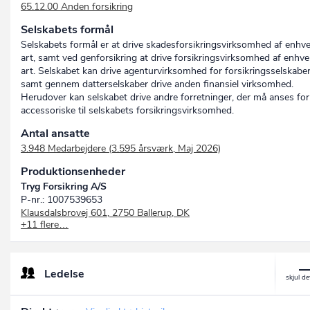
65.12.00 Anden forsikring
Forsikrings-Aktieselskabet Alka
ALKA SERVICE A/S
Selskabets formål
DANSK KOOPERATIV ASSURANCE A/S
Selskabets formål er at drive skadesforsikringsvirksomhed af enhve
NORDLYSET ARBEJDSSKADEFORSIKRING A/S
art, samt ved genforsikring at drive forsikringsvirksomhed af enhve
NORDLYSET FORSIKRING A/S
art. Selskabet kan drive agenturvirksomhed for forsikringsselskabe
TJM Forsikring A/S
samt gennem datterselskaber drive anden finansiel virksomhed.
TrygVesta Garantiforsikring A/S
Herudover kan selskabet drive andre forretninger, der må anses for
Moderna Garantiforsikring A/S
accessoriske til selskabets forsikringsvirksomhed.
Dansk Kreditforsikrings-Aktieselskab
Dansk Kredit- og Garantiforsikrings-Aktieselskab
Antal ansatte
Dansk Garantiforsikrings-Aktieselskab
3.948 Medarbejdere (3.595 årsværk, Maj 2026)
A/S Det Københavnske Garantiforsikringsselskab
A/S Det Københavnske Creditassurance-Compagni
Produktionsenheder
Dansk Exportkreditforsikringsaktieselskab
Tryg Forsikring A/S
Tryg-Baltica Garanti- og Kautionsforsikring A/S
P-nr.: 1007539653
Dansk Investerings-Kompagni A/S
Klausdalsbrovej 601, 2750 Ballerup, DK
Tryg Garanti- og Kautionsforsikring A/S
+11 flere…
Tryg Forsikring A/S
Vesta Garanti Forsikring A/S
P-nr.: 1007631959
Dansk Kautionsforsikrings-Aktieselskab
Nybrogade 6, 2, 9000 Aalborg, DK
Tryg Garantiforsikring A/S
Tryg Forsikring A/S
ASSURANCE-COMPAGNIET BALTICA-SKANDINAVIA,
Ledelse
P-nr.: 1030663515
AKTIESELSKAB
Korsgade 14D, 5700 Svendborg, DK
FORSIKRINGS-AKTIESELSKABET SKANDINAVIA
Tryg Forsikring A/S
FORSIKRINGS-AKTIESELSKABET ABSALON