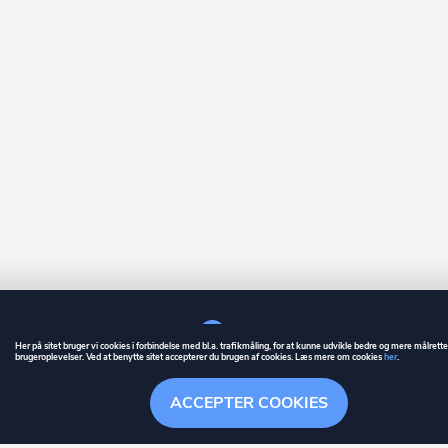
Her på sitet bruger vi cookies i forbindelse med bl.a. trafikmåling, for at kunne udvikle bedre og mere målrett
brugeroplevelser. Ved at benytte sitet accepterer du brugen af cookies. Læs mere om cookies
her
.
GUIDE
BETINGELSER
ACCEPTER COOKIES
ownr
er et registreret varemærke tilhørende ownr ApS – CVR nr.: 36 40 88 
Overblik
Søgehistorik
Menu
Følge
Stationsparken 26. 2., 2600 Glostrup, info@ownr.dk