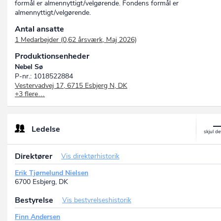
formål er almennyttigt/velgørende. Fondens formål er
almennyttigt/velgørende.
Antal ansatte
1 Medarbejder (0,62 årsværk, Maj 2026)
Produktionsenheder
Nebel Sø
P-nr.: 1018522884
Vestervadvej 17, 6715 Esbjerg N, DK
+3 flere…
EJENDOMSFONDEN DET GAMLE MEJERI
P-nr.: 1005184007
Ølufgårdsvej 11, 6715 Esbjerg N, DK
Oksevænget 15 E
Ledelse
P-nr.: 1029949723
Oksevænget 15E, 6715 Esbjerg N, DK
Hygumvej 3, 6715 Esbjerg N
Direktører
Vis direktørhistorik
P-nr.: 1029949731
Hygumvej 3, 6715 Esbjerg N, DK
Erik Tjørnelund Nielsen
6700 Esbjerg, DK
Bestyrelse
Vis bestyrelseshistorik
Finn Andersen