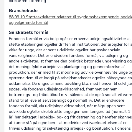
direktøren i forening.
Branchekode
88.99.10 Støtteaktiviteter relateret til sygdomsbekæmpende, social
og velgørende formål
Selskabets formål
Fondens formål er via bolig og/eller erhvervsudlejningsaktiviteter at
støtte etableringen og/eller driften af institutioner, der arbejder for 
virke for unge, der er sent udviklede og/eller har psykosociale
vanskeligheder. Det er endvidere fondens formål, via udlejning og
andre aktiviteter, at fremme den praktisk betonede undervisning og
det meningsfyldte arbejde via planlægning og gennemførelse af
produktion, der er med til at modne og udvikle ovennævnte unge o
optræne dem til at indgå på arbejdsmarkedet og/eller påbegynde en
uddannelse. De unges almene udvikling bl.a. med hensyn til selvhjæ
søges, via fondens udlejningsvirksomhed, fremmet gennem
botrænings- og fritidstilbud m.v., således at de også socialt vil være
stand til at leve et selvstændigt og normalt liv. Det er endvidere
fondens formål, via udlejningsvirksomhed, når målgruppen sent
udviklede og/eller skoletrætte unge gennem længere tid (normalt 1 
år) har deltaget i arbejds-, bo- og fritidstræning og herefter skønne
at kunne stå på egne ben - at medvirke ved iværksættelsen af en
trinvis udslusning til selvstændig arbejds- og bosituation. Fondens