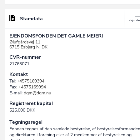
Stamdata
EJENDOMSFONDEN DET GAMLE MEJERI
Ølufgårdsvej 11
6715 Esbjerg N, DK
CVR-nummer
21763071
Kontakt
Tel:
+4575169394
Fax:
+4575169994
E-mail:
dgm@dgm.nu
Registreret kapital
525.000 DKK
Tegningsregel
Fonden tegnes af den samlede bestyrelse, af bestyrelsesformande
og direktøren i forening eller af 2 medlemmer af bestyrelsen og