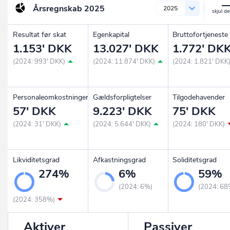
Årsregnskab
2025
2025
Resultat før skat
Egenkapital
Bruttofortjeneste
1.153' DKK
13.027' DKK
1.772' DK
(2024: 993' DKK)
(2024: 11.874' DKK)
(2024: 1.821' DKK
Personaleomkostninger
Gældsforpligtelser
Tilgodehavender
57' DKK
9.223' DKK
75' DKK
(2024: 31' DKK)
(2024: 5.644' DKK)
(2024: 180' DKK)
Likviditetsgrad
Afkastningsgrad
Soliditetsgrad
274%
6%
59%
(2024: 6%)
(2024: 68
(2024: 358%)
Aktiver
Passiver