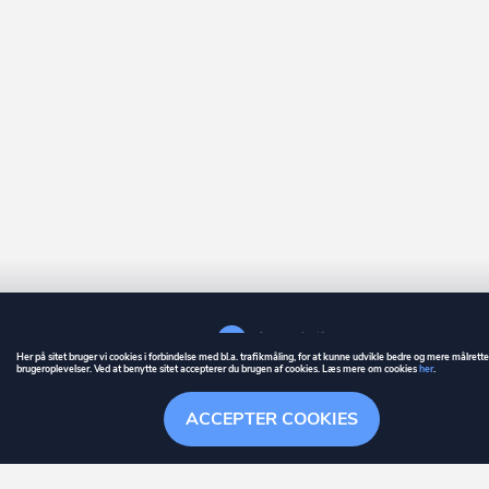
Her på sitet bruger vi cookies i forbindelse med bl.a. trafikmåling, for at kunne udvikle bedre og mere målrett
brugeroplevelser. Ved at benytte sitet accepterer du brugen af cookies. Læs mere om cookies
her
.
GUIDE
BETINGELSER
ACCEPTER COOKIES
ownr
er et registreret varemærke tilhørende ownr ApS – CVR nr.: 36 40 88 
Stationsparken 26. 2., 2600 Glostrup, info@ownr.dk
Overblik
Søgehistorik
Menu
Følg