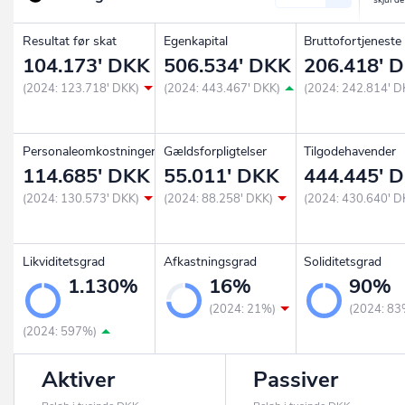
Resultat før skat
Egenkapital
Bruttofortjeneste
104.173' DKK
506.534' DKK
206.418' 
(2024: 123.718' DKK)
(2024: 443.467' DKK)
(2024: 242.814' D
Personaleomkostninger
Gældsforpligtelser
Tilgodehavender
114.685' DKK
55.011' DKK
444.445' 
(2024: 130.573' DKK)
(2024: 88.258' DKK)
(2024: 430.640' D
Likviditetsgrad
Afkastningsgrad
Soliditetsgrad
1.130%
16%
90%
(2024: 21%)
(2024: 83
(2024: 597%)
Aktiver
Passiver