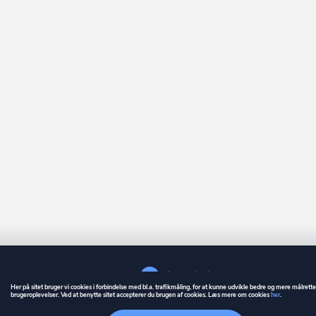
Her på sitet bruger vi cookies i forbindelse med bl.a. trafikmåling, for at kunne udvikle bedre og mere målrett
brugeroplevelser. Ved at benytte sitet accepterer du brugen af cookies. Læs mere om cookies
her
.
GUIDE
BETINGELSER