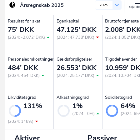
Årsregnskab
2025
2025
Resultat før skat
Egenkapital
Bruttofortjeneste
75' DKK
47.125' DKK
2.008' DK
(2024: -2.072' DKK)
(2024: 47.738' DKK)
(2024: 1.052' DKK
Personaleomkostninger
Gældsforpligtelser
Tilgodehavender
484' DKK
26.553' DKK
10.959' D
(2024: 454' DKK)
(2024: 25.177' DKK)
(2024: 10.704' DK
Likviditetsgrad
Afkastningsgrad
Soliditetsgrad
131%
1%
64%
(2024: -0%)
(2024: 65
(2024: 148%)
Aktiver
Passiver