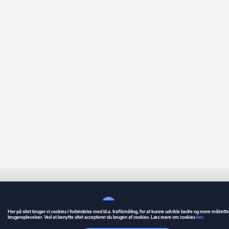
Her på sitet bruger vi cookies i forbindelse med bl.a. trafikmåling, for at kunne udvikle bedre og mere målrett
brugeroplevelser. Ved at benytte sitet accepterer du brugen af cookies. Læs mere om cookies
her
.
GUIDE
BETINGELSER