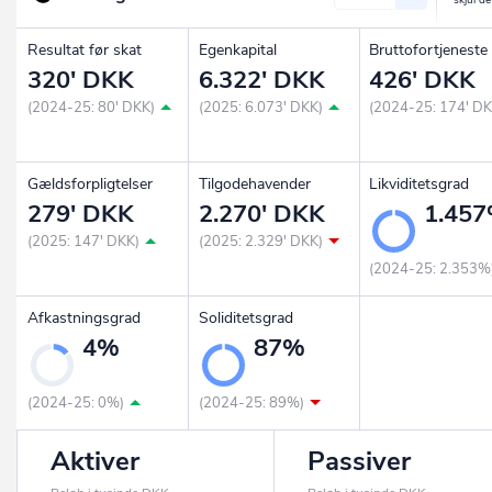
Resultat før skat
Egenkapital
Bruttofortjeneste
320' DKK
6.322' DKK
426' DKK
(2024-25: 80' DKK)
(2025: 6.073' DKK)
(2024-25: 174' DK
Gældsforpligtelser
Tilgodehavender
Likviditetsgrad
279' DKK
2.270' DKK
1.45
(2025: 147' DKK)
(2025: 2.329' DKK)
(2024-25: 2.353%
Afkastningsgrad
Soliditetsgrad
4%
87%
(2024-25: 0%)
(2024-25: 89%)
Aktiver
Passiver