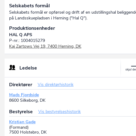
Selskabets formål
Selskabets formål er opførsel og drift af en udstillingshal beliggend
på Landsskuepladsen i Herning ("Hal Q").
Produktionsenheder
HAL Q APS
P-nr.: 1004015279
Kaj Zartows Vej 19, 7400 Herning, DK
Ledelse
Direktører
Vis direktørhistorik
Mads Fjordside
8600 Silkeborg, DK
Bestyrelse
Vis bestyrelseshistorik
Kristian Gade
(Formand)
7500 Holstebro, DK