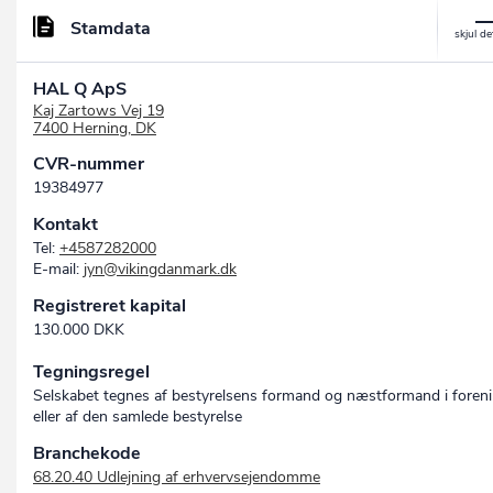
Stamdata
HAL Q ApS
Kaj Zartows Vej 19
7400 Herning, DK
CVR-nummer
19384977
Kontakt
Tel:
+4587282000
E-mail:
jyn@vikingdanmark.dk
Registreret kapital
130.000 DKK
Tegningsregel
Selskabet tegnes af bestyrelsens formand og næstformand i foren
eller af den samlede bestyrelse
Branchekode
68.20.40 Udlejning af erhvervsejendomme