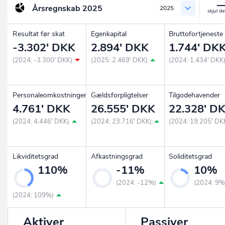
Årsregnskab
2025
2025
Resultat før skat
Egenkapital
Bruttofortjeneste
-3.302' DKK
2.894' DKK
1.744' DK
(2024: -3.300' DKK)
(2025: 2.469' DKK)
(2024: 1.434' DKK
Personaleomkostninger
Gældsforpligtelser
Tilgodehavender
4.761' DKK
26.555' DKK
22.328' D
(2024: 4.446' DKK)
(2024: 23.716' DKK)
(2024: 19.205' DK
Likviditetsgrad
Afkastningsgrad
Soliditetsgrad
110%
-11%
10%
(2024: -12%)
(2024: 9%
(2024: 109%)
Aktiver
Passiver