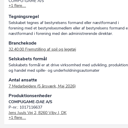
COMPU-GAME A/S
+1 flere…
SPILLEAUTOMAT.DK A/S
Tegningsregel
Selskabet tegnes af bestyrelsens formand eller næstformand i
forening med et bestyrelsesmedlem eller af bestyrelsens formand el
næstformand i forening med den administrerende direktør.
Branchekode
32.40.00 Fremstilling af spil og legetøj
Selskabets formål
Selskabets formål er at drive virksomhed med udvikling, produktion
og handel med spille- og underholdningsautomater
Antal ansatte
7 Medarbejdere (5 årsværk, Maj 2026)
Produktionsenheder
COMPUGAME-DAE A/S
P-nr.: 1017116637
Jens Juuls Vej 2, 8260 Viby J, DK
+1 flere…
COMPUGAME-DAE A/S
P-nr.: 1003182779