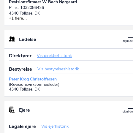
Revisionsfirmaet W Bach Nørgaard
P-nr.: 1032086426
4340 Tølløse, DK
+1 flere…
Revisionsfimaet W. Bach Nørgaard v/Peter Krog Christoffersen
P-nr.: 1007968791
2750 Ballerup, DK
Ledelse
Direktører
Vis direktørhistorik
Bestyrelse
Vis bestyrelseshistorik
Peter Krog Christoffersen
(Revisionsvirksomhedleder)
4340 Tølløse, DK
Ejere
Legale ejere
Vis ejerhistorik