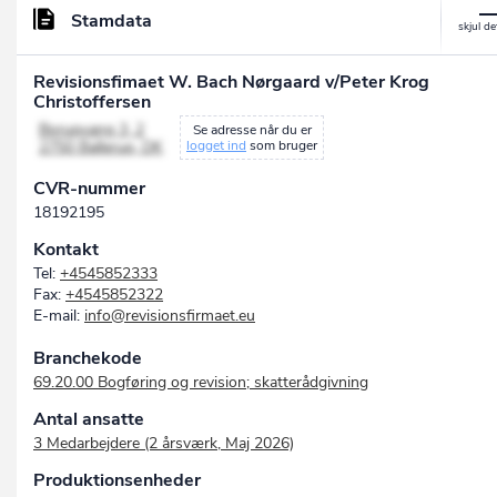
Stamdata
Revisionsfimaet W. Bach Nørgaard v/Peter Krog
Christoffersen
Borupvang 3, 2
Se adresse når du er
2750 Ballerup, DK
logget ind
som bruger
CVR-nummer
18192195
Kontakt
Tel:
+4545852333
Fax:
+4545852322
E-mail:
info@revisionsfirmaet.eu
Branchekode
69.20.00 Bogføring og revision; skatterådgivning
Antal ansatte
3 Medarbejdere (2 årsværk, Maj 2026)
Produktionsenheder