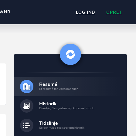
WNR
LOG IND
OPRET
Resumé
Et resumé for virksomheden
Historik
Direktør, Bestyrelses og Adressehistorik
Tidslinje
Se den fulde registreringshistorik