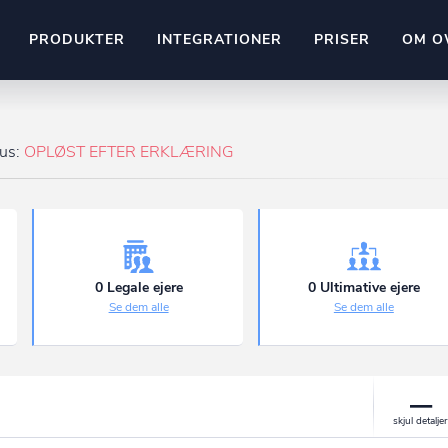
PRODUKTER
INTEGRATIONER
PRISER
OM O
Pipedrive
stem
Kommer snart
tus:
OPLØST EFTER ERKLÆRING
ownr API
ompliant
Kun fantasien sætter grænsen
Mange flere på vej
Pipeline
Ajour
E-conomic
Ownr ajour goes supersonic
0 Legale ejere
0 Ultimative ejere
Se dem alle
Se dem alle
ng
undeemner