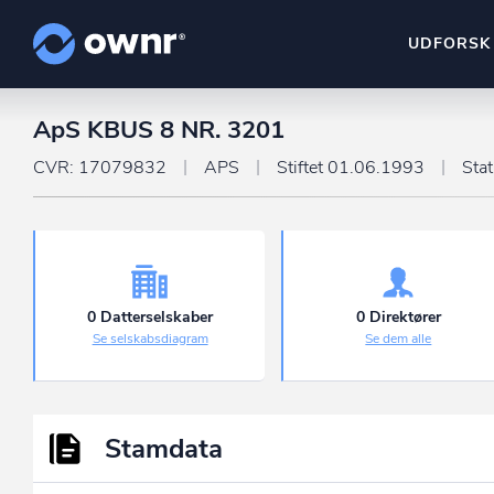
UDFORSK
ApS KBUS 8 NR. 3201
ownr Insights
Kassevis af data sat i sy
CVR: 17079832
APS
Stiftet 01.06.1993
Sta
ownr Ajour
Hold dig opdateret og c
ownr Pipeline
Sæt strøm til dit nysalg
0 Datterselskaber
0 Direktører
Se selskabsdiagram
Se dem alle
ownr Segmenteri
Identificer salgsklare k
Stamdata