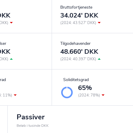
Bruttofortjeneste
 DKK
34.024' DKK
 DKK)
(2024: 43.527' DKK)
lser
Tilgodehavender
 DKK
48.660' DKK
 DKK)
(2024: 40.397' DKK)
rad
Soliditetsgrad
%
65%
4: 11%)
(2024: 78%)
Passiver
Beløb i tusinde DKK