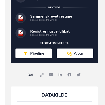
HENT PDF
Sammenskrevet resume
Hentes direkte fra Virk.dk
Registreringscertifikat
Hentes direkte fra Virk.dk
TILFØJ VIRKSOMHED TIL
Pipeline
Ajour
Del
DATAKILDE