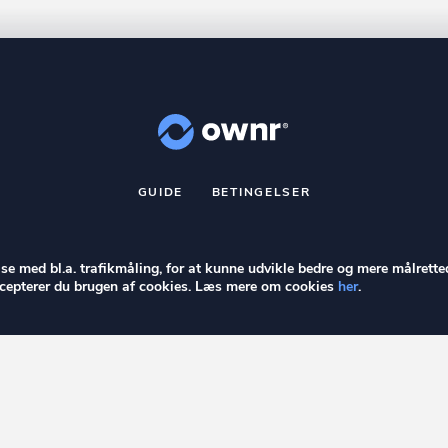
GUIDE
BETINGELSER
nr
er et registreret varemærke tilhørende ownr ApS – CVR nr.: 36 40 8
Stationsparken 26. 2., 2600 Glostrup, info@ownr.dk
else med bl.a. trafikmåling, for at kunne udvikle bedre og mere målrette
accepterer du brugen af cookies. Læs mere om cookies
her
.