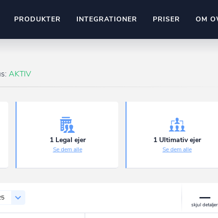
PRODUKTER
INTEGRATIONER
PRISER
OM O
Pipedrive
stem
Kommer snart
us:
AKTIV
ownr API
ompliant
Kun fantasien sætter grænsen
Mange flere på vej
Pipeline
Ajour
E-conomic
Ownr ajour goes supersonic
1 Legal ejer
1 Ultimativ ejer
Se dem alle
Se dem alle
ng
undeemner
25