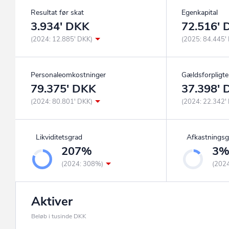
Resultat før skat
Egenkapital
3.934' DKK
72.516'
(2024: 12.885' DKK)
(2025: 84.445'
Personaleomkostninger
Gældsforpligte
79.375' DKK
37.398'
(2024: 80.801' DKK)
(2024: 22.342'
Likviditetsgrad
Afkastningsg
207%
3
(2024: 308%)
(202
Aktiver
Beløb i tusinde DKK