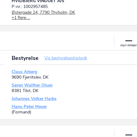
HVIDBJERG VINDUET A/S
P-nr.: 1002957485
Østergade 24, 7790 Thyholm, DK
+1 flere…
Hvidbjerg Vinduet A/S
P-nr.: 1013875630
Håndværkervej 16, 7700 Thisted, DK
Bestyrelse
Vis bestyrelseshistorik
Claus Arberg
9690 Fjerritslev, DK
Søren Walther Olsen
8381 Tilst, DK
Johannes Volker Harbs
Hans-Peter Meyer
(Formand)