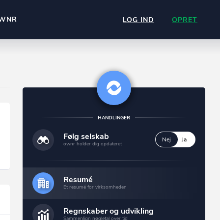
WNR
LOG IND
OPRET
HANDLINGER
Følg selskab
Nej
Ja
ownr holder dig opdateret
Resumé
Et resumé for virksomheden
Regnskaber og udvikling
Sammenlign nøgletal over tid