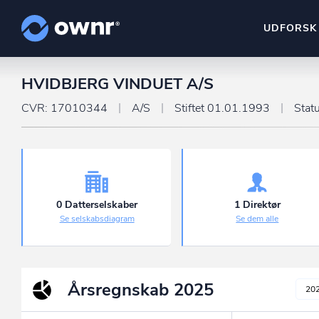
UDFORSK
HVIDBJERG VINDUET A/S
ownr Insights
Kassevis af data sat i sy
CVR: 17010344
A/S
Stiftet 01.01.1993
Stat
ownr Ajour
Hold dig opdateret og c
ownr Pipeline
Sæt strøm til dit nysalg
0 Datterselskaber
1 Direktør
Se selskabsdiagram
Se dem alle
ownr Segmenteri
Identificer salgsklare k
Årsregnskab
2025
20