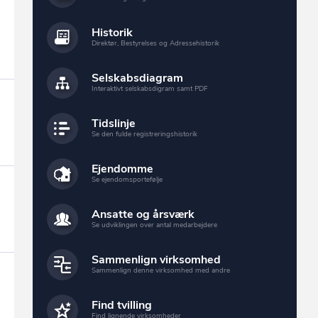
Historik
Direktør, Bestyrelses og Adressehistorik
Selskabsdiagram
Interaktivt selskabsdigram samt PDF
Tidslinje
Se den fulde registreringshistorik
Ejendomme
Se ejendomsportefølje
Ansatte og årsværk
Se udviklingen over antal medarbejdere
Sammenlign virksomhed
Sammenlign denne virksomhed med andre
Find tvilling
Find lignende virksomheder